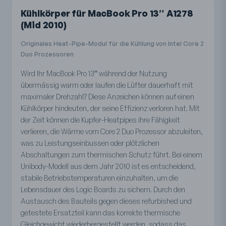
Kühlkörper für MacBook Pro 13″ A1278
(Mid 2010)
Originales Heat-Pipe-Modul für die Kühlung von Intel Core 2
Duo Prozessoren
Wird Ihr MacBook Pro 13″ während der Nutzung
übermässig warm oder laufen die Lüfter dauerhaft mit
maximaler Drehzahl? Diese Anzeichen können auf einen
Kühlkörper hindeuten, der seine Effizienz verloren hat. Mit
der Zeit können die Kupfer-Heatpipes ihre Fähigkeit
verlieren, die Wärme vom Core 2 Duo Prozessor abzuleiten,
was zu Leistungseinbussen oder plötzlichen
Abschaltungen zum thermischen Schutz führt. Bei einem
Unibody-Modell aus dem Jahr 2010 ist es entscheidend,
stabile Betriebstemperaturen einzuhalten, um die
Lebensdauer des Logic Boards zu sichern. Durch den
Austausch des Bauteils gegen dieses refurbished und
getestete Ersatzteil kann das korrekte thermische
Gleichgewicht wiederhergestellt werden, sodass das