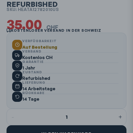
REFURBISHED
SKU:
HEATA12782010US
35.00
CHF
KOSTENLOSER VERSAND IN DER SCHWEIZ
VERFÜGBARKEIT
Auf Bestellung
VERSAND
Kostenlos CH
GARANTIE
1 Jahr
ZUSTAND
Refurbished
LIEFERUNG
14 Arbeitstage
RÜCKGABE
14 Tage
-
+
1