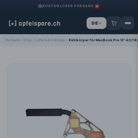
KOSTENLOSER VERSAND
DE
IT
Startseite
>
Shop
>
Lüfter & Kühlkörper
>
Kühlkörper für MacBook Pro 13″ A1278 
FR