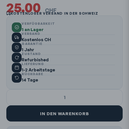
25.00
CHF
KOSTENLOSER VERSAND IN DER SCHWEIZ
VERFÜGBARKEIT
1 an Lager
VERSAND
Kostenlos CH
GARANTIE
1 Jahr
ZUSTAND
Refurbished
LIEFERUNG
1-2 Arbeitstage
RÜCKGABE
14 Tage
1
IN DEN WARENKORB