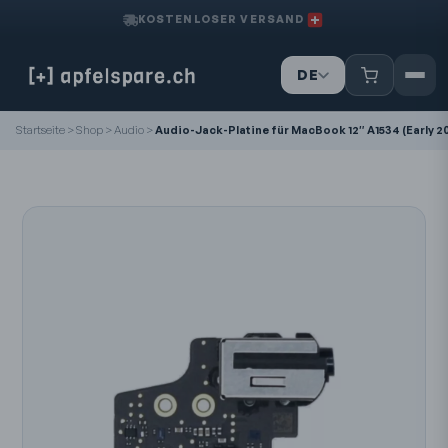
KOSTENLOSER VERSAND
DE
IT
Startseite
>
Shop
>
Audio
>
Audio-Jack-Platine für MacBook 12″ A1534 (Early 201
FR