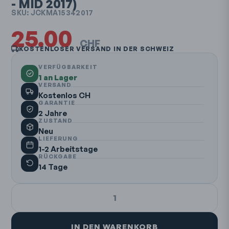
- MID 2017)
SKU:
JCKMA15342017
25.00
CHF
KOSTENLOSER VERSAND IN DER SCHWEIZ
VERFÜGBARKEIT
1 an Lager
VERSAND
Kostenlos CH
GARANTIE
2 Jahre
ZUSTAND
Neu
LIEFERUNG
1-2 Arbeitstage
RÜCKGABE
14 Tage
1
IN DEN WARENKORB