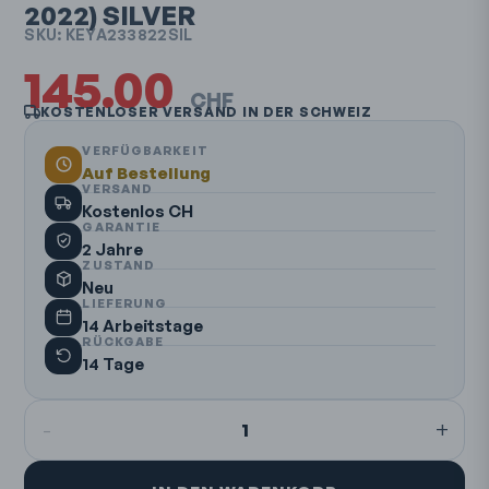
2022)
SILVER
SKU:
KEYA233822SIL
145.00
CHF
KOSTENLOSER VERSAND IN DER SCHWEIZ
VERFÜGBARKEIT
Auf Bestellung
VERSAND
Kostenlos CH
GARANTIE
2 Jahre
ZUSTAND
Neu
LIEFERUNG
14 Arbeitstage
RÜCKGABE
14 Tage
-
+
1