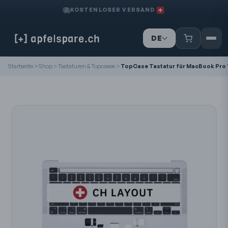
KOSTENLOSER VERSAND
DE
IT
Startseite
>
Shop
>
Tastaturen & Topcases
>
TopCase Tastatur für MacBook Pro 13
FR