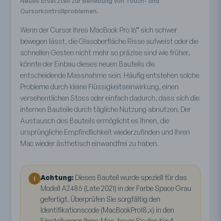
Neues Ersatzteil zur Behebung von Touch- und
Cursorkontrollproblemen.
Wenn der Cursor Ihres MacBook Pro 16″ sich schwer
bewegen lässt, die Glasoberfläche Risse aufweist oder die
schnellen Gesten nicht mehr so präzise sind wie früher,
könnte der Einbau dieses neuen Bauteils die
entscheidende Massnahme sein. Häufig entstehen solche
Probleme durch kleine Flüssigkeitseinwirkung, einen
versehentlichen Stoss oder einfach dadurch, dass sich die
internen Bauteile durch tägliche Nutzung abnutzen. Der
Austausch des Bauteils ermöglicht es Ihnen, die
ursprüngliche Empfindlichkeit wiederzufinden und Ihren
Mac wieder ästhetisch einwandfrei zu haben.
Achtung:
Dieses Bauteil wurde speziell für das
!
Modell A2485 (Late 2021) in der Farbe Space Grau
gefertigt. Überprüfen Sie sorgfältig den
Identifikationscode (MacBookPro18,x) in den
Einstellungen Ihres Mac, bevor Sie den Kauf