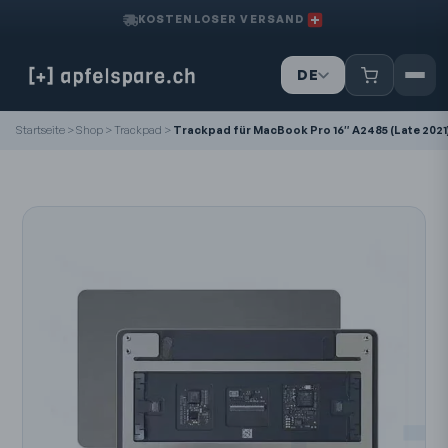
KOSTENLOSER VERSAND
DE
IT
Startseite
>
Shop
>
Trackpad
>
Trackpad für MacBook Pro 16″ A2485 (Late 2021)
FR