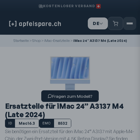
KOSTENLOSER VERSAND
DE
IT
FR
Startseite
>
Shop
>
iMac-Ersatzteile
>
iMac 24” A3137 M4 (Late 2024)
Fragen zum Modell?
Ersatzteile für iMac 24” A3137 M4
(Late 2024)
Mac16.3
8532
ID
EMC
Sie benötigen ein Ersatzteil für den iMac 24″ A3137 mit Apple-M4-
Chip, der Zwei-Port-Version mit 4,5K Retina Display? Sie finden