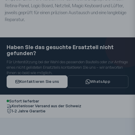
Retina-Panel, Logic Board, Netzteil, Magic Keyboard und Lüfter,
jeweils geprüft für einen präzisen Austausch und eine langlebige
Reparatur.
Haben Sie das gesuchte Ersatzteil nicht
gefunden?
Für Unterstützung bei der Wahl des passenden Bauteils oder zur Anfrage
eines nicht gelisteten Ersatzteils kontaktieren Sie uns – wir antworten
Ihnen so bald wie möglich.
Kontaktieren Sie uns
WhatsApp
Sofort lieferbar
Kostenloser Versand aus der Schweiz
1-2 Jahre Garantie