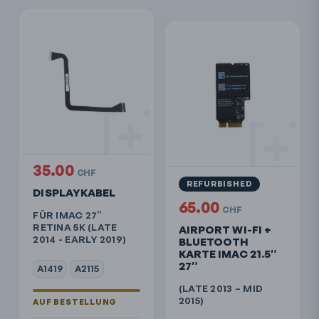
35.00
CHF
REFURBISHED
DISPLAYKABEL
65.00
CHF
FÜR IMAC 27″
RETINA 5K (LATE
AIRPORT WI-FI +
2014 - EARLY 2019)
BLUETOOTH
KARTE IMAC 21.5″
27″
A1419
A2115
(LATE 2013 – MID
2015)