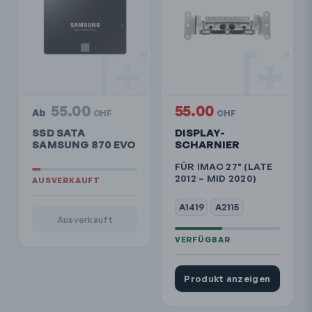
55.00
55.00
Ab
CHF
CHF
SSD SATA
DISPLAY-
SAMSUNG 870 EVO
SCHARNIER
FÜR IMAC 27" (LATE
2012 – MID 2020)
A1419
A2115
Ausverkauft
Produkt anzeigen