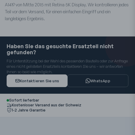
A1419 von Mitte 2015 mit Retina 5K Display. Wir kontrollieren jedes
Teil vor dem Versand, für einen einfachen Eingriff und ein
langlebiges Ergebnis.
Haben Sie das gesuchte Ersatzteil nicht
gefunden?
Für Unterstützung bei der Wahl des passenden Bauteils oder zur Anfrage
eines nicht gelisteten Ersatzteils kontaktieren Sie uns – wir antworten
Ihnen so bald wie möglich.
Kontaktieren Sie uns
WhatsApp
Sofort lieferbar
Kostenloser Versand aus der Schweiz
1-2 Jahre Garantie