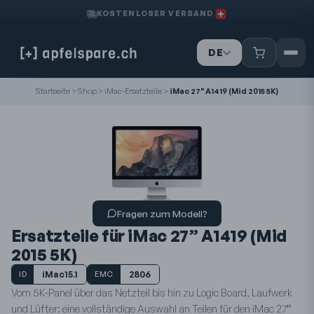
KOSTENLOSER VERSAND
DE
IT
FR
Startseite
>
Shop
>
iMac-Ersatzteile
>
iMac 27" A1419 (Mid 2015 5K)
Fragen zum Modell?
Ersatzteile für iMac 27” A1419 (Mid
2015 5K)
iMac15.1
2806
ID
EMC
Vom 5K-Panel über das Netzteil bis hin zu Logic Board, Laufwerk
und Lüfter: eine vollständige Auswahl an Teilen für den iMac 27″