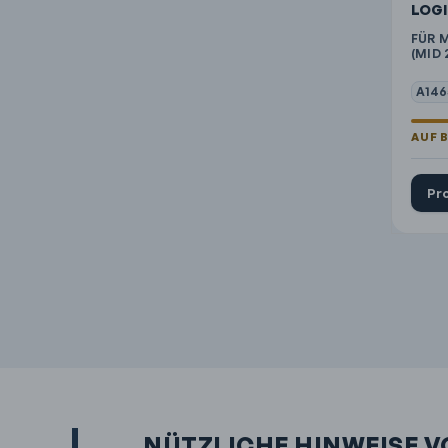
LOG
FÜR M
(MID 
A146
Pr
NÜTZLICHE HINWEISE V