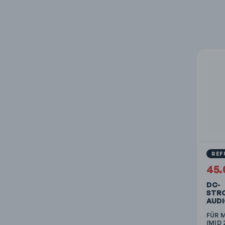
REF
45
DC-
STR
AUDI
FÜR M
(MID 