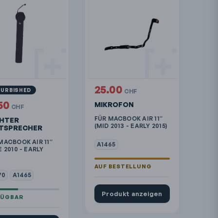
25.00
FURBISHED
CHF
.50
MIKROFON
CHF
FÜR MACBOOK AIR 11″
HTER
(MID 2013 - EARLY 2015)
TSPRECHER
MACBOOK AIR 11″
A1465
E 2010 - EARLY
70
A1465
Produkt anzeigen