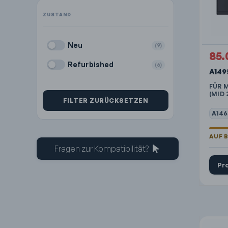
Neu
(9)
85.
Refurbished
(6)
A149
FÜR M
(MID 
FILTER ZURÜCKSETZEN
A146
Fragen zur Kompatibilität?
Pr