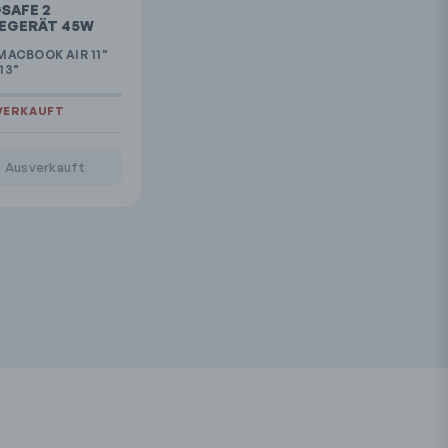
SAFE 2
EGERÄT 45W
MACBOOK AIR 11"
13"
Ausverkauft