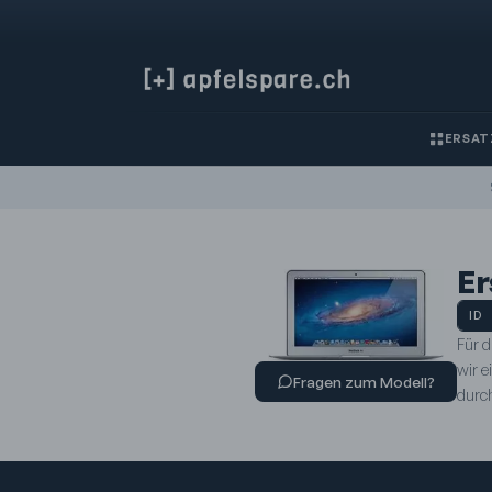
ERSAT
Er
ID
Für 
wir e
Fragen zum Modell?
durch