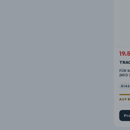
19.
TRA
FÜR M
(MID 
A146
Pr