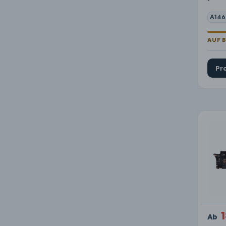
A146
Pr
Ab