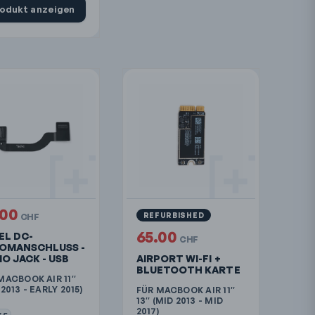
odukt anzeigen
.00
REFURBISHED
CHF
65.00
EL DC-
CHF
OMANSCHLUSS -
IO JACK - USB
AIRPORT WI-FI +
BLUETOOTH KARTE
MACBOOK AIR 11″
2013 - EARLY 2015)
FÜR MACBOOK AIR 11″
13″ (MID 2013 - MID
2017)