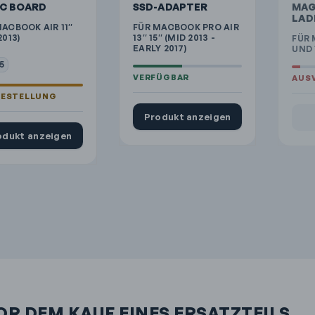
IC BOARD
SSD-ADAPTER
MAG
LAD
ACBOOK AIR 11″
FÜR MACBOOK PRO AIR
2013)
13″ 15″ (MID 2013 -
FÜR 
EARLY 2017)
UND 
5
Produkt anzeigen
odukt anzeigen
OR DEM KAUF EINES ERSATZTEILS