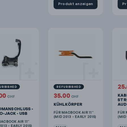
Produkt anzeigen
Pr
25
URBISHED
REFURBISHED
.00
35.00
KAB
CHF
CHF
STR
KÜHLKÖRPER
AUD
OMANSCHLUSS -
FÜR MACBOOK AIR 11″
FÜR 
O-JACK - USB
(MID 2013 - EARLY 2015)
(MID 
ACBOOK AIR 11″
2013 - EARLY 2015)