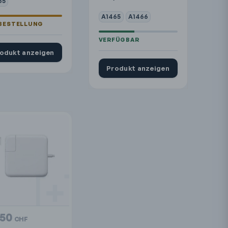
65
A1465
A1466
odukt anzeigen
Produkt anzeigen
.50
CHF