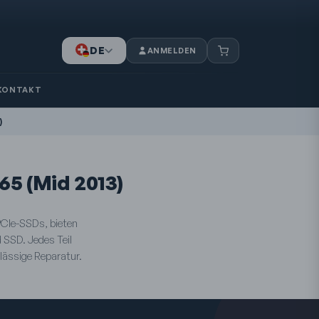
DE
ANMELDEN
IT
FR
KONTAKT
)
65 (Mid 2013)
PCIe-SSDs, bieten
d SSD. Jedes Teil
rlässige Reparatur.