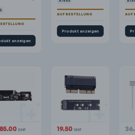
A1465
A14
5
Produkt anzeigen
Pr
odukt anzeigen
185.00
19.50
36
CHF
CHF