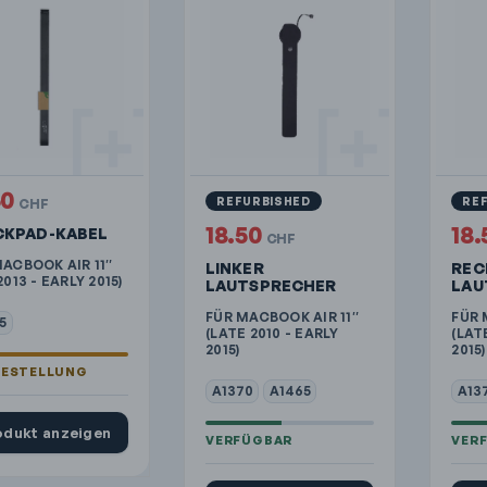
50
REFURBISHED
RE
CHF
18.50
18
CKPAD-KABEL
CHF
ACBOOK AIR 11″
LINKER
REC
2013 - EARLY 2015)
LAUTSPRECHER
LAU
FÜR MACBOOK AIR 11″
FÜR 
5
(LATE 2010 - EARLY
(LAT
2015)
2015)
A1370
A1465
A13
odukt anzeigen