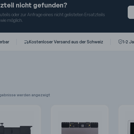
zteil nicht gefunden?
eils oder zur Anfrage eines nicht gelisteten Ersatzteils
 wie möglich.
erbar
Kostenloser Versand aus der Schweiz
1-2 J
Ergebnisse werden angezeigt