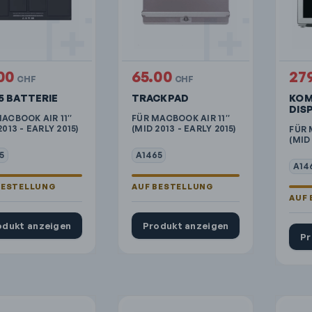
00
65.00
27
CHF
CHF
5 BATTERIE
TRACKPAD
KOM
DIS
ACBOOK AIR 11″
FÜR MACBOOK AIR 11″
2013 - EARLY 2015)
(MID 2013 - EARLY 2015)
FÜR 
(MID 
5
A1465
A14
odukt anzeigen
Produkt anzeigen
Pr