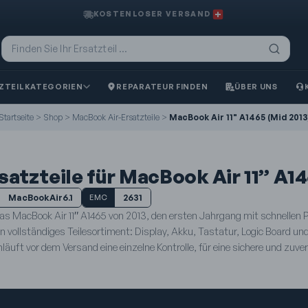
KOSTENLOSER VERSAND
ZTEILKATEGORIEN
REPARATEUR FINDEN
ÜBER UNS
Startseite
>
Shop
>
MacBook Air-Ersatzteile
>
MacBook Air 11" A1465 (Mid 2013
satzteile für MacBook Air 11” A14
MacBookAir6.1
2631
EMC
das MacBook Air 11″ A1465 von 2013, den ersten Jahrgang mit schnellen 
in vollständiges Teilesortiment: Display, Akku, Tastatur, Logic Board un
läuft vor dem Versand eine einzelne Kontrolle, für eine sichere und zuve