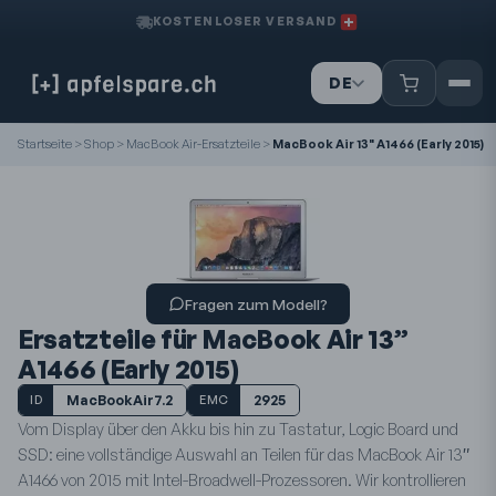
KOSTENLOSER VERSAND
DE
IT
FR
Startseite
>
Shop
>
MacBook Air-Ersatzteile
>
MacBook Air 13" A1466 (Early 2015)
Fragen zum Modell?
Ersatzteile für MacBook Air 13”
A1466 (Early 2015)
MacBookAir7.2
2925
ID
EMC
Vom Display über den Akku bis hin zu Tastatur, Logic Board und
SSD: eine vollständige Auswahl an Teilen für das MacBook Air 13″
A1466 von 2015 mit Intel-Broadwell-Prozessoren. Wir kontrollieren