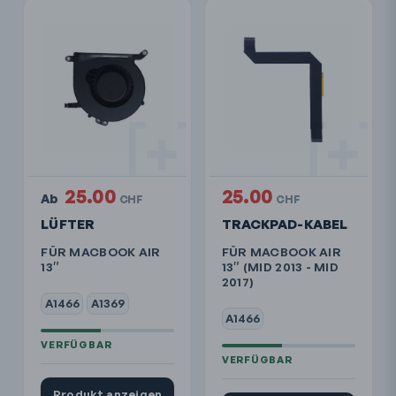
25.00
25.00
Ab
CHF
CHF
LÜFTER
TRACKPAD-KABEL
FÜR MACBOOK AIR
FÜR MACBOOK AIR
13″
13″ (MID 2013 - MID
2017)
A1466
A1369
A1466
Produkt anzeigen