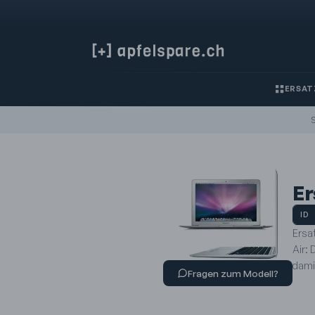
ERSAT
S
Er
ID
Ersa
Air: 
damit
Fragen zum Modell?