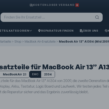
KOSTENLOSER VERSAND
ZTEILKATEGORIEN
REPARATEUR FINDEN
ÜBER UNS
tartseite
>
Shop
>
MacBook Air-Ersatzteile
>
MacBook Air 13" A1304 (Mid 2009
satzteile für MacBook Air 13” A1
MacBookAir 2.1
2334
EMC
tzteile für das MacBook Air 13″ A1304 von 2009, die zweite Generation 
Display, Akku, Tastatur, Logic Board und Laufwerk. Wir testen jedes Teil
 die Reparatur sicher und das Ergebnis zuverlässig bleibt.