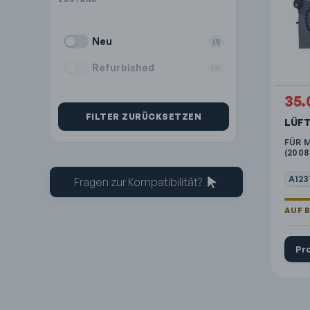
Neu
(1)
Refurbished
(0)
35.
FILTER ZURÜCKSETZEN
LÜF
FÜR 
(2008
A123
Fragen zur Kompatibilität?
Pr