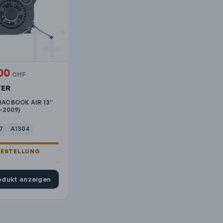
00
CHF
TER
MACBOOK AIR 13″
-2009)
7
A1304
odukt anzeigen