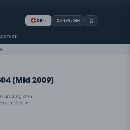
DE
ANMELDEN
IT
FR
KONTAKT
)
304 (Mid 2009)
des ursprünglichen
 vor dem Versand,