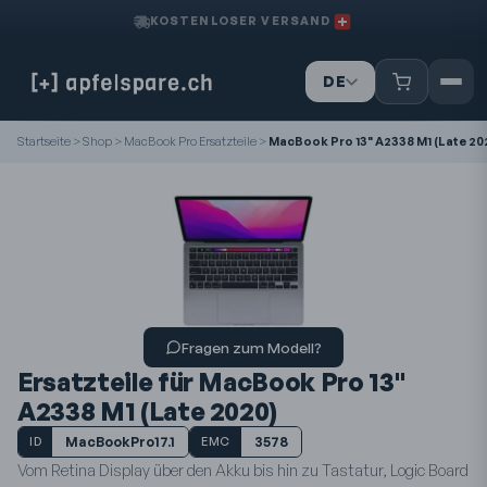
KOSTENLOSER VERSAND
DE
IT
FR
Startseite
>
Shop
>
MacBook Pro Ersatzteile
>
MacBook Pro 13" A2338 M1 (Late 20
Fragen zum Modell?
Ersatzteile für MacBook Pro 13"
A2338 M1 (Late 2020)
MacBookPro17.1
3578
ID
EMC
Vom Retina Display über den Akku bis hin zu Tastatur, Logic Board