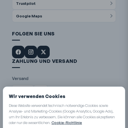
Trustpilot
Google Maps
FOLGEN SIE UNS
ZAHLUNG UND VERSAND
Versand
Die Post
DHL
Wir verwenden Cookies
Zahlungsarten
Diese Website verwendet technisch notwendige Cookies sowie
Analyse- und Marketing-Cookies (Google Analytics, Google Ads),
Visa
Mastercard
TWINT
PayPal
um Ihr Erlebnis zu verbessern. Sie können alle Cookies akzeptieren
PostFinance
Überweisung
oder nur die wesentlichen.
Cookie-Richtlinie