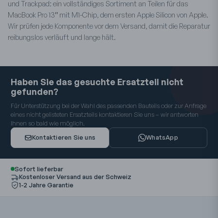
und Trackpad: ein vollständiges Sortiment an Teilen für das
MacBook Pro 13″ mit M1-Chip, dem ersten Apple Silicon von Apple.
Wir prüfen jede Komponente vor dem Versand, damit die Reparatur
reibungslos verläuft und lange hält.
Haben Sie das gesuchte Ersatzteil nicht
gefunden?
Für Unterstützung bei der Wahl des passenden Bauteils oder zur Anfrage
eines nicht gelisteten Ersatzteils kontaktieren Sie uns – wir antworten
Ihnen so bald wie möglich.
Kontaktieren Sie uns
WhatsApp
Sofort lieferbar
Kostenloser Versand aus der Schweiz
1-2 Jahre Garantie