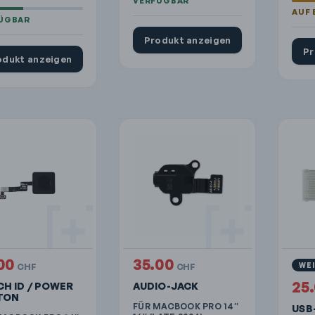
Produkt anzeigen
Pr
odukt anzeigen
00
35.00
WE
CHF
CHF
25
H ID / POWER
AUDIO-JACK
TON
FÜR MACBOOK PRO 14″
USB