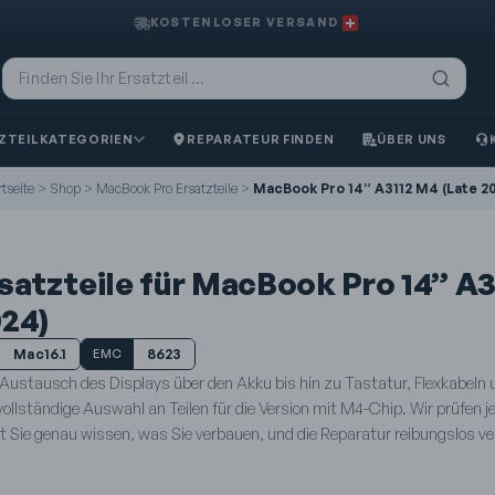
KOSTENLOSER VERSAND
ZTEILKATEGORIEN
REPARATEUR FINDEN
ÜBER UNS
tseite
>
Shop
>
MacBook Pro Ersatzteile
>
MacBook Pro 14” A3112 M4 (Late 2
satzteile für MacBook Pro 14” A3
24)
Mac16.1
8623
EMC
Austausch des Displays über den Akku bis hin zu Tastatur, Flexkabeln 
vollständige Auswahl an Teilen für die Version mit M4-Chip. Wir prüfen je
t Sie genau wissen, was Sie verbauen, und die Reparatur reibungslos ve