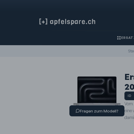
ERSAT
Star
Er
20
ID
Vom 
eine 
Fragen zum Modell?
dami