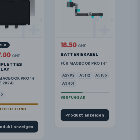
18.50
VER
CHF
7.00
BATTERIEKABEL
CHF
FÜR MACBOOK PRO 14″
PLETTES
PLAY
A2992
A3112
A3185
MACBOOK PRO 14″
E 2024)
A3401
12
Produkt anzeigen
odukt anzeigen