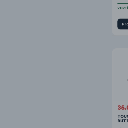
Pr
35.
TOUC
BUT