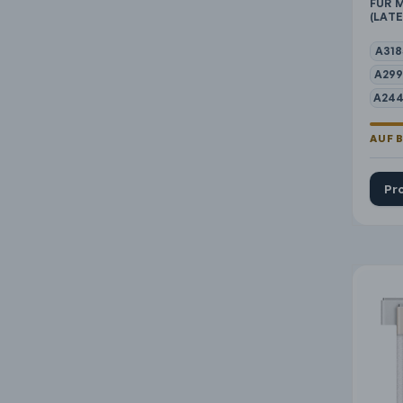
FÜR 
(LATE
A318
A299
A244
Pr