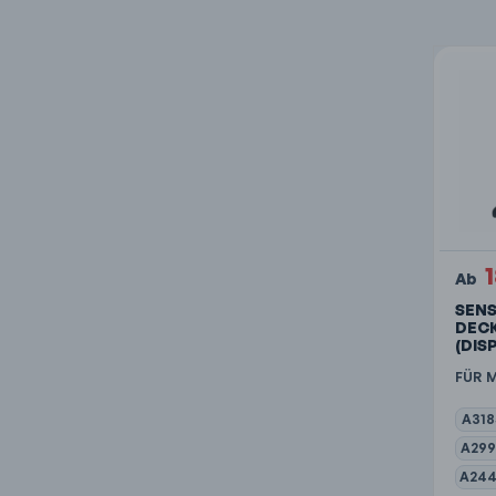
Ab
SEN
DEC
(DIS
FÜR 
A318
A299
A244