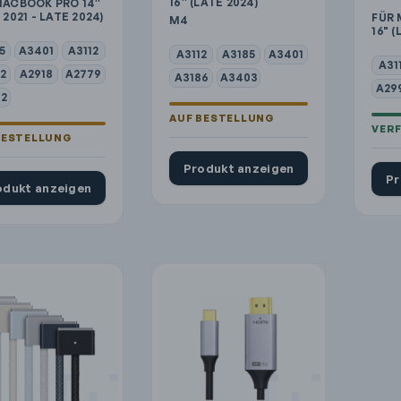
16″ (LATE 2024)
MACBOOK PRO 14″
 2021 - LATE 2024)
FÜR 
M4
16" (
5
A3401
A3112
A3112
A3185
A3401
A31
2
A2918
A2779
A3186
A3403
A29
2
Produkt anzeigen
Pr
odukt anzeigen