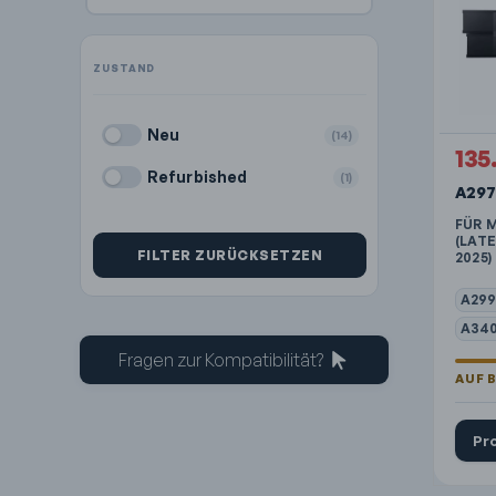
Neu
(14)
135
Refurbished
(1)
A297
FÜR 
(LATE
FILTER ZURÜCKSETZEN
2025)
A299
A340
Fragen zur Kompatibilität?
Pr