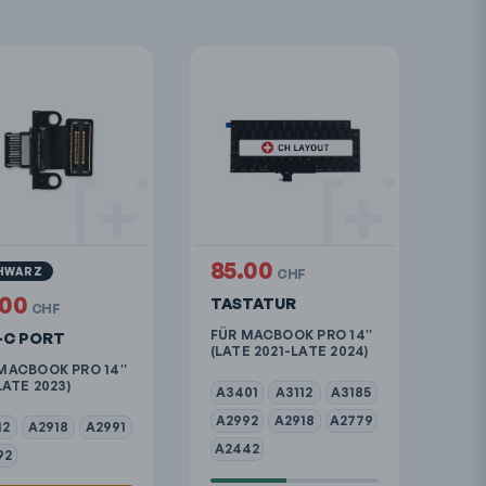
85.00
HWARZ
CHF
.00
TASTATUR
CHF
FÜR MACBOOK PRO 14″
-C PORT
(LATE 2021-LATE 2024)
MACBOOK PRO 14″
LATE 2023)
A3401
A3112
A3185
A2992
A2918
A2779
12
A2918
A2991
A2442
92