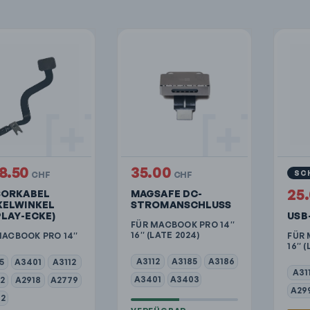
18.50
35.00
SC
CHF
CHF
25
SORKABEL
MAGSAFE DC-
KELWINKEL
STROMANSCHLUSS
PLAY-ECKE)
USB
FÜR MACBOOK PRO 14″
16″ (LATE 2024)
MACBOOK PRO 14″
FÜR 
16″ (
A3112
A3185
A3186
5
A3401
A3112
A31
A3401
A3403
2
A2918
A2779
A29
2