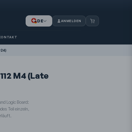
DE
ANMELDEN
IT
FR
KONTAKT
024)
112 M4 (Late
und Logic Board:
des Teil einzeln,
rläuft.