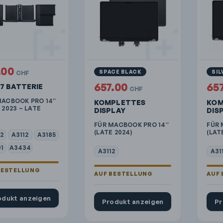
.00
SPACE BLACK
SIL
CHF
657.00
65
7 BATTERIE
CHF
MACBOOK PRO 14″
KOMPLETTES
KOM
 2023 – LATE
DISPLAY
DIS
FÜR MACBOOK PRO 14″
FÜR 
(LATE 2024)
(LAT
2
A3112
A3185
1
A3434
A3112
A31
odukt anzeigen
Produkt anzeigen
Pr