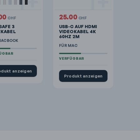
00
25.00
CHF
CHF
SAFE 3
USB-C AUF HDMI
EKABEL
VIDEOKABEL 4K
60HZ 2M
MACBOOK
FÜR MAC
odukt anzeigen
Produkt anzeigen