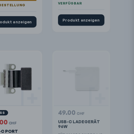
Produkt anzeigen
odukt anzeigen
49.00
ISS
CHF
.00
USB-C LADEGERÄT
CHF
96W
-C PORT