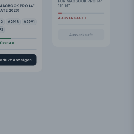
FÜR MACBOOK PRO 14"
15" 16"
MACBOOK PRO 14"
LATE 2023)
12
A2918
A2991
92
Ausverkauft
odukt anzeigen