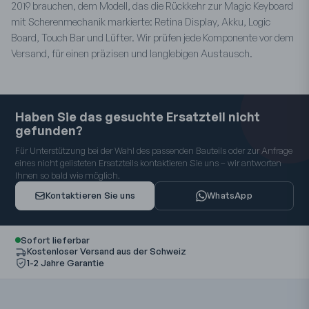
2019 brauchen, dem Modell, das die Rückkehr zur Magic Keyboard
mit Scherenmechanik markierte: Retina Display, Akku, Logic
Board, Touch Bar und Lüfter. Wir prüfen jede Komponente vor dem
Versand, für einen präzisen und langlebigen Austausch.
Haben Sie das gesuchte Ersatzteil nicht
gefunden?
Für Unterstützung bei der Wahl des passenden Bauteils oder zur Anfrage
eines nicht gelisteten Ersatzteils kontaktieren Sie uns – wir antworten
Ihnen so bald wie möglich.
Kontaktieren Sie uns
WhatsApp
Sofort lieferbar
Kostenloser Versand aus der Schweiz
1-2 Jahre Garantie