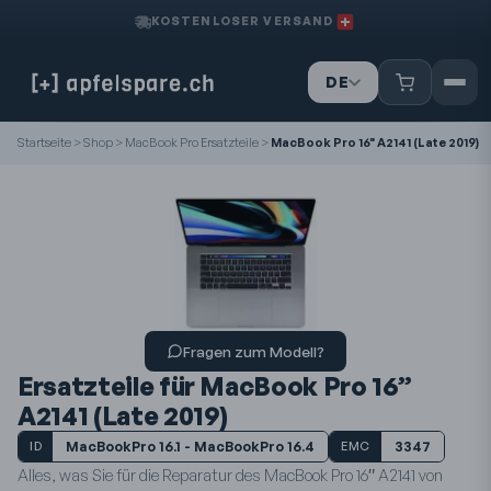
KOSTENLOSER VERSAND
DE
IT
FR
Startseite
>
Shop
>
MacBook Pro Ersatzteile
>
MacBook Pro 16" A2141 (Late 2019)
Fragen zum Modell?
Ersatzteile für MacBook Pro 16”
A2141 (Late 2019)
MacBookPro 16.1 - MacBookPro 16.4
3347
ID
EMC
Alles, was Sie für die Reparatur des MacBook Pro 16″ A2141 von