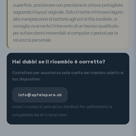
superficie, posizionare con precisione le strisce pretagliate
seguendo il layout originale. Dato il rischio intrinseco legato
alla manipolazione di batterie agli ioni di litio incollate, si
consiglia vivamente l’intervento di un tecnico qualificato
per evitare danni irreversibili al computer o pericoli per la
sicurezza personale.
Hai dubbi se il ricambio è corretto?
Contattaci per assistenza nella scelta del ricambio adatto al
tuo dispositivo.
info@apfelspare.ch
Inviaci il numero di serie del tuo MacBook Pro: verificheremo la
compatibilità del kit in tempi brevi.