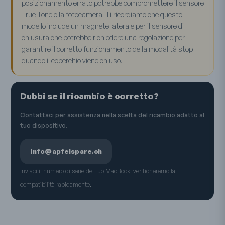
posizionamento errato potrebbe compromettere il sensore
True Tone o la fotocamera. Ti ricordiamo che questo
modello include un magnete laterale per il sensore di
chiusura che potrebbe richiedere una regolazione per
garantire il corretto funzionamento della modalità stop
quando il coperchio viene chiuso.
Dubbi se il ricambio è corretto?
Contattaci per assistenza nella scelta del ricambio adatto al
tuo dispositivo.
info@apfelspare.ch
Inviaci il numero di serie del tuo MacBook: verificheremo la
compatibilità rapidamente.