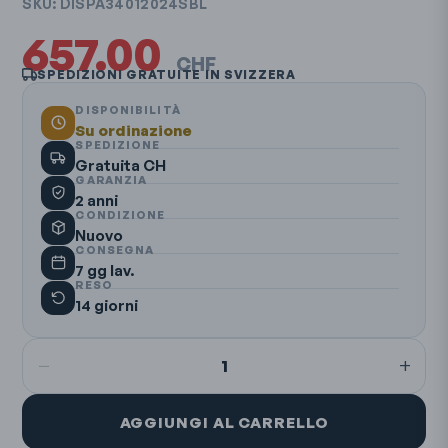
SKU:
DISPA34012024SBL
657.00
CHF
SPEDIZIONI GRATUITE IN SVIZZERA
DISPONIBILITÀ
Su ordinazione
SPEDIZIONE
Gratuita CH
GARANZIA
2 anni
CONDIZIONE
Nuovo
CONSEGNA
7 gg lav.
RESO
14 giorni
−
+
1
AGGIUNGI AL CARRELLO