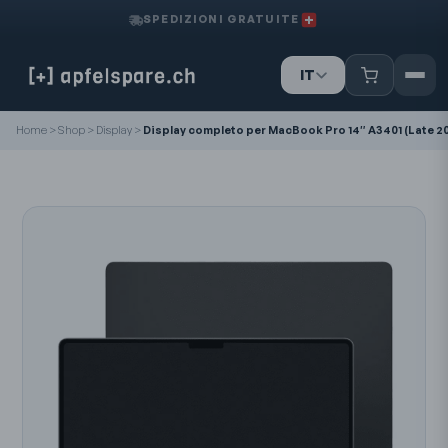
SPEDIZIONI GRATUITE
IT
DE
Home
>
Shop
>
Display
>
Display completo per MacBook Pro 14″ A3401 (Late 2
FR