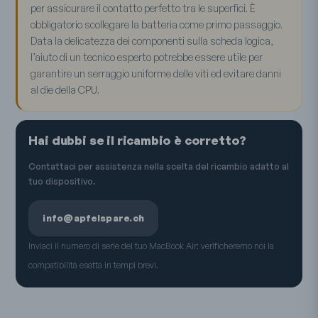
per assicurare il contatto perfetto tra le superfici. È
obbligatorio scollegare la batteria come primo passaggio.
Data la delicatezza dei componenti sulla scheda logica,
l’aiuto di un tecnico esperto potrebbe essere utile per
garantire un serraggio uniforme delle viti ed evitare danni
al die della CPU.
Hai dubbi se il ricambio è corretto?
Contattaci per assistenza nella scelta del ricambio adatto al
tuo dispositivo.
info@apfelspare.ch
Inviaci il numero di serie del tuo MacBook Air: verificheremo noi la
compatibilità esatta in tempi brevi.