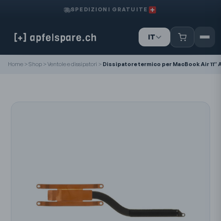
SPEDIZIONI GRATUITE
IT
DE
Home
>
Shop
>
Ventole e dissipatori
>
Dissipatore termico per MacBook Air 11″ 
FR