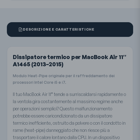
DESCRIZIONE E CARATTERISTICHE
Dissipatore termico per MacBook Air 11″
A1465 (2013–2015)
Modulo Heat-Pipe originale per il raffreddamento dei
processori Intel Core i5 e i7.
Il tuo MacBook Air 11″ tende a surriscaldarsi rapidamente o
la ventola gira costantemente al massimo regime anche
per operazioni semplici? Questo malfunzionamento
potrebbe essere caricondizionato da un dissipatore
termico inefficiente, ostruito da polvere o con il condotto in
rame (heat-pipe) danneggiato che non riesce più a
trasportare il calore lontano dalla CPU. In un dispositivo