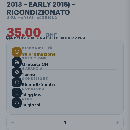
2013 – EARLY 2015)
–
RICONDIZIONATO
SKU:
HEATA14652015US
35.00
CHF
SPEDIZIONI GRATUITE IN SVIZZERA
DISPONIBILITÀ
Su ordinazione
SPEDIZIONE
Gratuita CH
GARANZIA
1 anno
CONDIZIONE
Ricondizionato
CONSEGNA
14 gg lav.
RESO
14 giorni
−
+
1