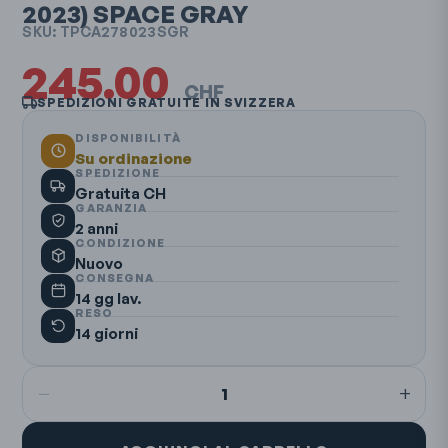
2023)
SPACE GRAY
SKU:
TPCA278023SGR
245.00
CHF
SPEDIZIONI GRATUITE IN SVIZZERA
DISPONIBILITÀ
Su ordinazione
SPEDIZIONE
Gratuita CH
GARANZIA
2 anni
CONDIZIONE
Nuovo
CONSEGNA
14 gg lav.
RESO
14 giorni
−
+
1