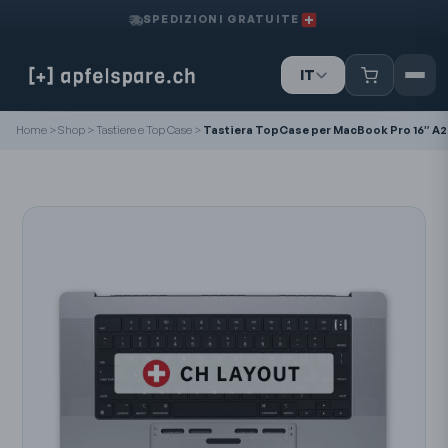
SPEDIZIONI GRATUITE
IT
DE
Home
>
Shop
>
Tastiere e Top Case
>
Tastiera TopCase per MacBook Pro 16″ A27
FR