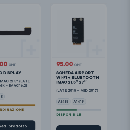
.00
95.00
CHF
CHF
O DISPLAY
SCHEDA AIRPORT
WI-FI + BLUETOOTH
IMAC 21.5″ (LATE
IMAC 21.5″ 27″
 4K – IMAC16.2)
(LATE 2015 – MID 2017)
18
A1418
A1419
Vedi prodotto