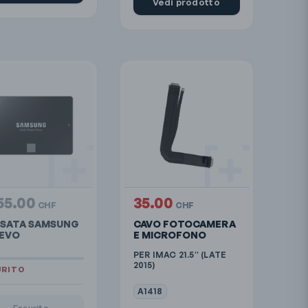
Vedi prodotto
55.00
35.00
CHF
CHF
 SATA SAMSUNG
CAVO FOTOCAMERA
 EVO
E MICROFONO
PER IMAC 21.5″ (LATE
2015)
A1418
Esaurito