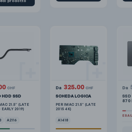
edi prodotto
00
325.00
Da
Da
CHF
CHF
 HDD SSD
SCHEDA LOGICA
SSD
870
MAC 21.5″ (LATE
PER IMAC 21.5″ (LATE
– EARLY 2019)
2015 4K)
8
A2116
A1418