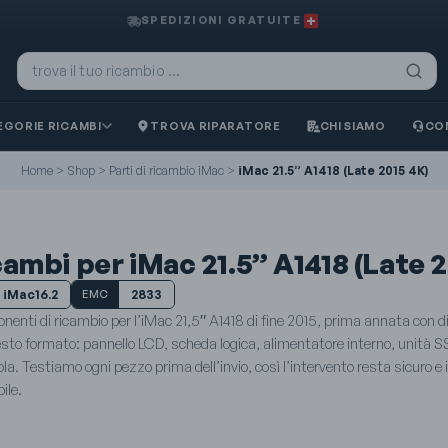
SPEDIZIONI GRATUITE
GORIE RICAMBI
TROVA RIPARATORE
CHI SIAMO
CO
Home
>
Shop
>
Parti di ricambio iMac
>
iMac 21.5” A1418 (Late 2015 4K)
ambi per iMac 21.5” A1418 (Late 2
iMac16.2
2833
EMC
enti di ricambio per l’iMac 21,5″ A1418 di fine 2015, prima annata con d
sto formato: pannello LCD, scheda logica, alimentatore interno, unità S
la. Testiamo ogni pezzo prima dell’invio, così l’intervento resta sicuro e i
ile.