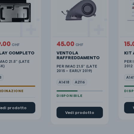
9.00
45.00
15
CHF
CHF
PLAY COMPLETO
VENTOLA
KIT 
RAFFREDDAMENTO
MAC 21.5″ (LATE
PER 
4K)
2012
PER IMAC 21.5″ (LATE
2015 – EARLY 2019)
8
A14
A1418
A2116
edi prodotto
Vedi prodotto