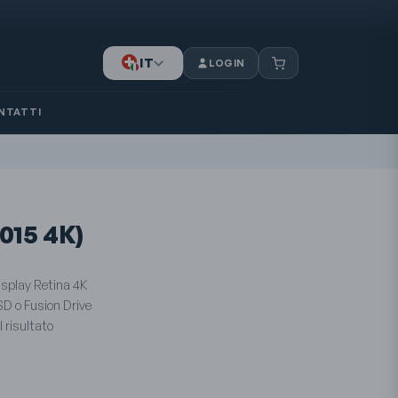
IT
LOGIN
DE
FR
NTATTI
015 4K)
isplay Retina 4K
SD o Fusion Drive
l risultato