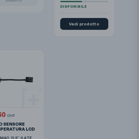
Vedi prodotto
.50
CHF
O SENSORE
PERATURA LCD
IMAC 21.5″ (LATE