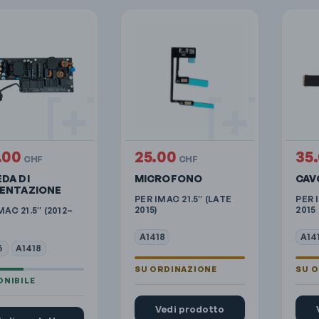
.00
25.00
35
CHF
CHF
DA DI
MICROFONO
CAV
MENTAZIONE
PER IMAC 21.5″ (LATE
PER 
2015)
2015
MAC 21.5″ (2012–
A1418
A14
6
A1418
Vedi prodotto