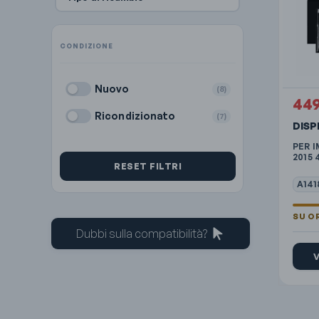
Nuovo
(8)
44
Ricondizionato
(7)
DIS
PER I
2015 
RESET FILTRI
A141
Dubbi sulla compatibilità?
V