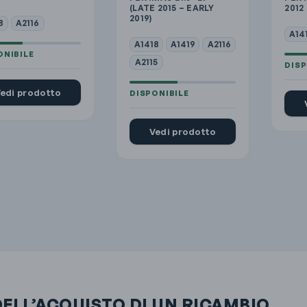
(LATE 2015 – EARLY
2012
2019)
8
A2116
A14
A1418
A1419
A2116
A2115
edi prodotto
Vedi prodotto
DELL’ACQUISTO DI UN RICAMBIO