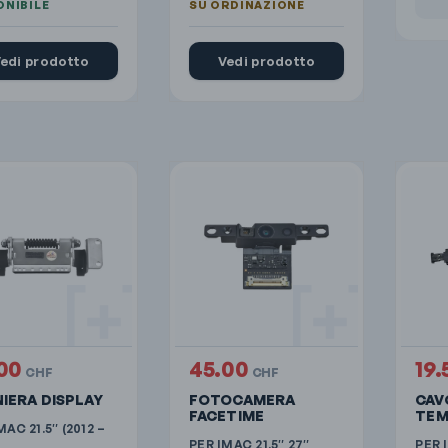
edi prodotto
Vedi prodotto
.00
45.00
19
CHF
CHF
IERA DISPLAY
FOTOCAMERA
CAV
FACETIME
TEM
MAC 21.5″ (2012 –
PER IMAC 21.5″ 27″
PER 