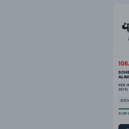
105
SCHE
ALI
PER I
2019)
A211