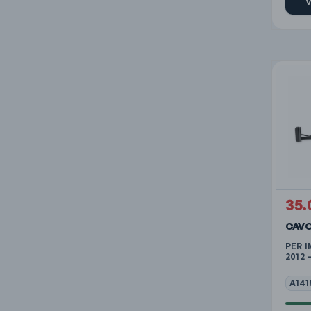
V
35.
CAVO
PER I
2012 
A141