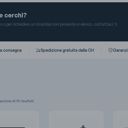
he cerchi?
 o per richiedere un ricambio non presente in elenco, contattaci: ti
ta consegna
Spedizione gratuita dalla CH
Garanzia
azione di 15 risultati