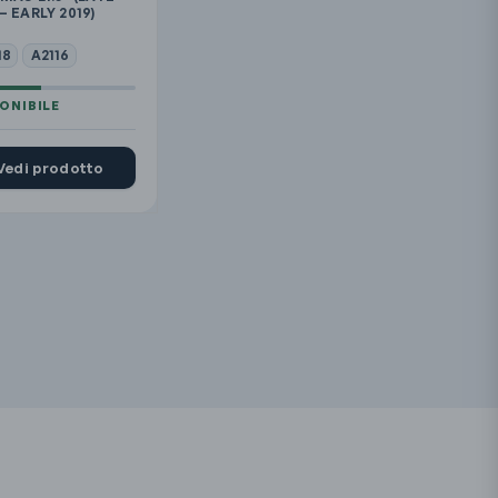
 – EARLY 2019)
18
A2116
Vedi prodotto