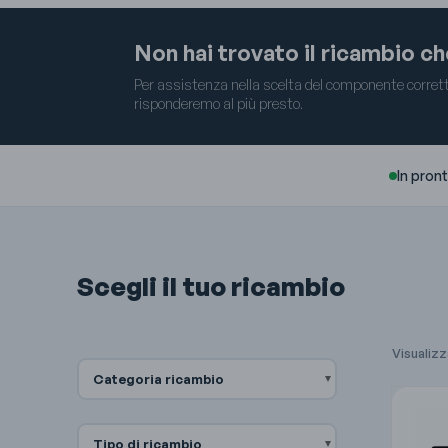
Non hai trovato il ricambio c
Per assistenza nella scelta del componente corretto
risponderemo al più presto.
In pron
Scegli il tuo ricambio
Visualizz
Categoria ricambio
Tipo di ricambio