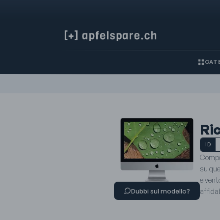
CATE
Ric
ID
Compon
su que
e vento
affidab
Dubbi sul modello?