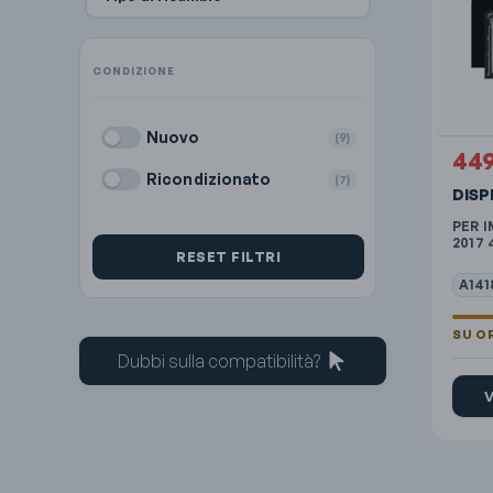
Nuovo
(9)
44
Ricondizionato
(7)
DIS
PER I
2017 
RESET FILTRI
A141
Dubbi sulla compatibilità?
V