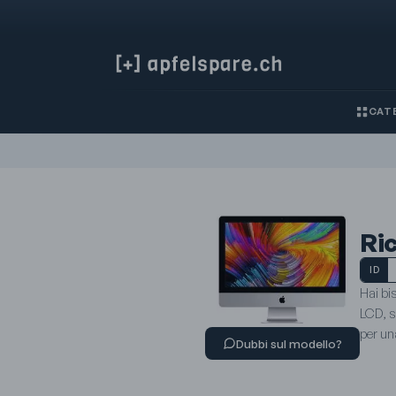
CATE
Ric
ID
Hai bi
LCD, s
per un
Dubbi sul modello?