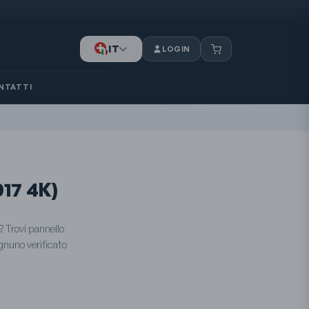
IT
LOGIN
DE
FR
NTATTI
017 4K)
? Trovi pannello
gnuno verificato