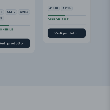
A1418
A2116
18
A1419
A2116
15
Vedi prodotto
Vedi prodotto