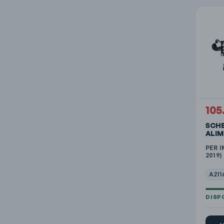
105
SCHE
ALI
PER I
2019)
A211