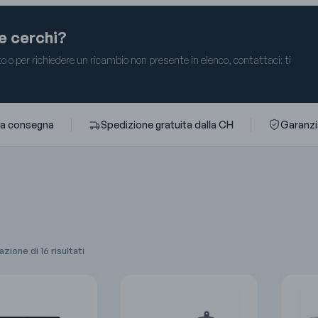
he cerchi?
 o per richiedere un ricambio non presente in elenco, contattaci: ti
ta consegna
Spedizione gratuita dalla CH
Garanzia
azione di 16 risultati