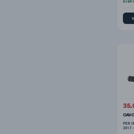
V
35.
CAV
PER I
2017 