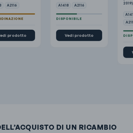
2019)
8
A2116
A1418
A2116
A14
A21
edi prodotto
Vedi prodotto
DELL’ACQUISTO DI UN RICAMBIO