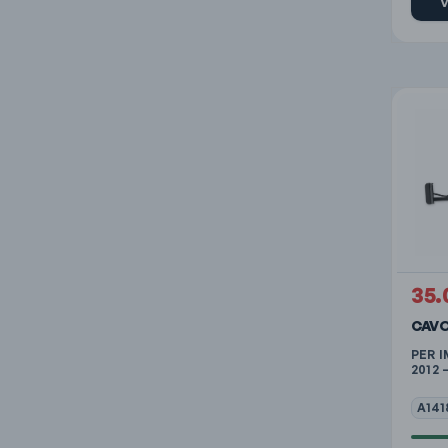
V
35.
CAVO
PER I
2012 
A141