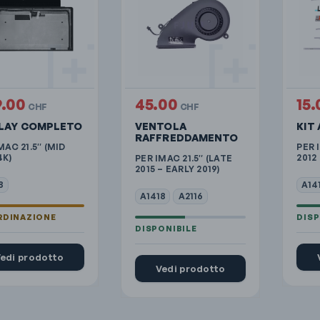
9.00
45.00
15
CHF
CHF
PLAY COMPLETO
VENTOLA
KIT 
RAFFREDDAMENTO
MAC 21.5″ (MID
PER 
4K)
2012
PER IMAC 21.5″ (LATE
2015 – EARLY 2019)
8
A14
A1418
A2116
edi prodotto
Vedi prodotto