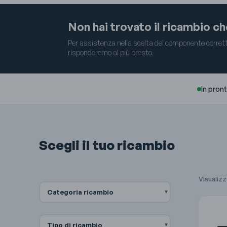
Non hai trovato il ricambio c
Per assistenza nella scelta del componente corretto
risponderemo al più presto.
In pron
Scegli il tuo ricambio
Visualizz
Categoria ricambio
Tipo di ricambio