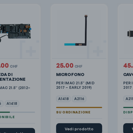
.00
25.00
45
CHF
CHF
DA DI
MICROFONO
CAV
MENTAZIONE
PER IMAC 21.5″ (MID
PER 
2017 – EARLY 2019)
2017
MAC 21.5″ (2012–
A1418
A2116
A21
6
A1418
Vedi prodotto