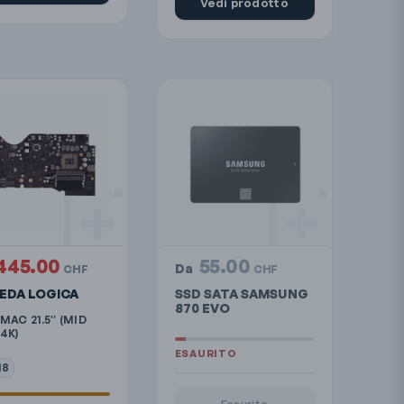
Vedi prodotto
445.00
55.00
Da
CHF
CHF
EDA LOGICA
SSD SATA SAMSUNG
870 EVO
IMAC 21.5″ (MID
 4K)
18
Esaurito