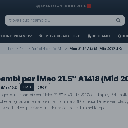
SPEDIZIONI GRATUITE
GORIE RICAMBI
TROVA RIPARATORE
CHI SIAMO
CO
Home
>
Shop
>
Parti di ricambio iMac
>
iMac 21.5” A1418 (Mid 2017 4K)
ambi per iMac 21.5” A1418 (Mid 2
iMac18.2
3069
EMC
sogno di un ricambio per l’iMac 21,5″ A1418 del 2017 con display Retina 4K
cheda logica, alimentatore interno, unità SSD o Fusion Drive e ventola, o
a sostituzione precisa e una riparazione che dura nel tempo.