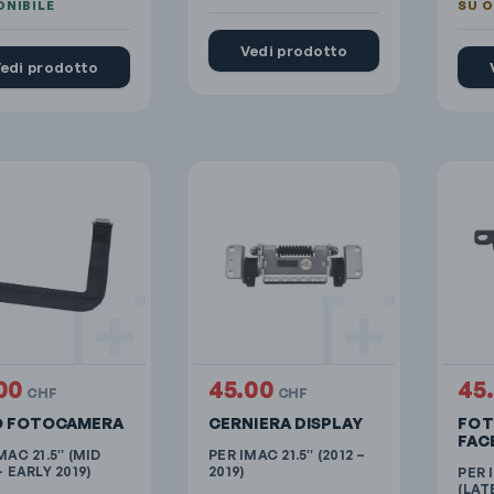
Vedi prodotto
edi prodotto
00
45.00
45
CHF
CHF
O FOTOCAMERA
CERNIERA DISPLAY
FOT
FAC
MAC 21.5″ (MID
PER IMAC 21.5″ (2012 –
– EARLY 2019)
2019)
PER 
(LAT