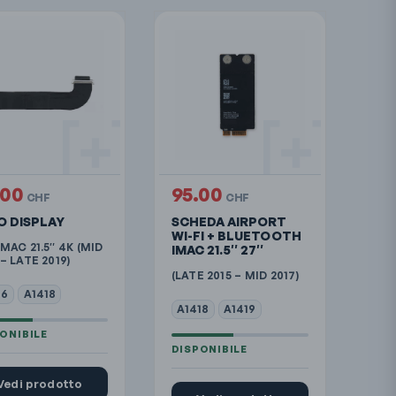
.00
95.00
CHF
CHF
O DISPLAY
SCHEDA AIRPORT
WI-FI + BLUETOOTH
IMAC 21.5″ 4K (MID
IMAC 21.5″ 27″
 – LATE 2019)
(LATE 2015 – MID 2017)
16
A1418
A1418
A1419
Vedi prodotto