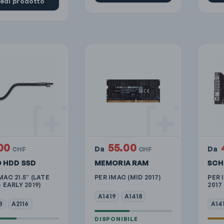
edi prodotto
00
55.00
Da
Da
CHF
CHF
 HDD SSD
MEMORIA RAM
SCH
MAC 21.5″ (LATE
PER IMAC (MID 2017)
PER 
– EARLY 2019)
2017
A1419
A1418
8
A2116
A14