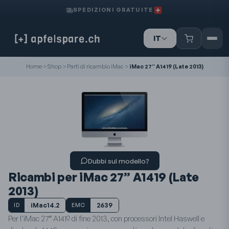
SPEDIZIONI GRATUITE
IT
DE
FR
Home
>
Shop
>
Parti di ricambio iMac
>
iMac 27” A1419 (Late 2013)
Dubbi sul modello?
Ricambi per iMac 27” A1419 (Late
2013)
iMac14.2
2639
ID
EMC
Per l’iMac 27″ A1419 di fine 2013, con processori Intel Haswell e