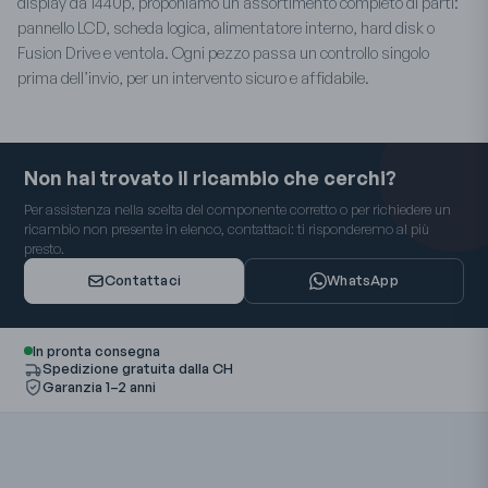
display da 1440p, proponiamo un assortimento completo di parti:
pannello LCD, scheda logica, alimentatore interno, hard disk o
Fusion Drive e ventola. Ogni pezzo passa un controllo singolo
prima dell’invio, per un intervento sicuro e affidabile.
Non hai trovato il ricambio che cerchi?
Per assistenza nella scelta del componente corretto o per richiedere un
ricambio non presente in elenco, contattaci: ti risponderemo al più
presto.
Contattaci
WhatsApp
In pronta consegna
Spedizione gratuita dalla CH
Garanzia 1–2 anni