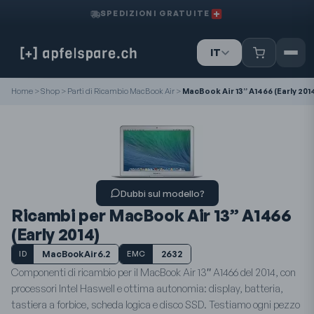
SPEDIZIONI GRATUITE
IT
DE
FR
Home
>
Shop
>
Parti di Ricambio MacBook Air
>
MacBook Air 13” A1466 (Early 201
Dubbi sul modello?
Ricambi per MacBook Air 13” A1466
(Early 2014)
MacBookAir6.2
2632
ID
EMC
Componenti di ricambio per il MacBook Air 13″ A1466 del 2014, con
processori Intel Haswell e ottima autonomia: display, batteria,
tastiera a forbice, scheda logica e disco SSD. Testiamo ogni pezzo