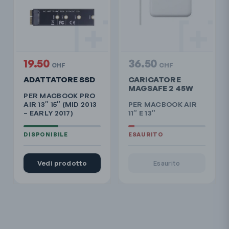
19.50
36.50
CHF
CHF
ADATTATORE SSD
CARICATORE
MAGSAFE 2 45W
PER MACBOOK PRO
AIR 13″ 15″ (MID 2013
PER MACBOOK AIR
– EARLY 2017)
11″ E 13″
Vedi prodotto
Esaurito