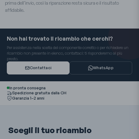
prima dell’invio, così la riparazione resta sicura e il risultato
affidabile.
Non hai trovato il ricambio che cerchi?
Per assistenza nella scelta del componente corretto o per richiedere un
ricambio non presente in elenco, contattaci: ti risponderemo al più
presto.
Contattaci
WhatsApp
In pronta consegna
Spedizione gratuita dalla CH
Garanzia 1–2 anni
Scegli il tuo ricambio