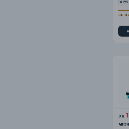
A199
V
Da
MIC