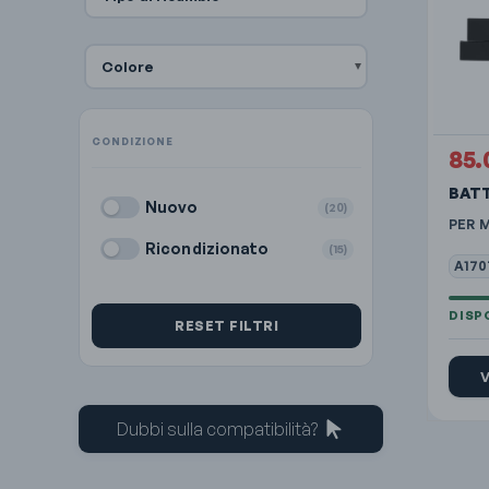
Colore
85.
BATT
Nuovo
(20)
PER 
Ricondizionato
(15)
A170
RESET FILTRI
V
Dubbi sulla compatibilità?