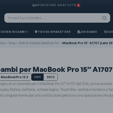
SPEDIZIONI GRATUITE
GORIE RICAMBI
TROVA RIPARATORE
CHI SIAMO
CO
ome
>
Shop
>
Parti di ricambio MacBook Pro
>
MacBook Pro 15” A1707 (Late 20
cambi per MacBook Pro 15” A1707 
MacBookPro 13.3
3072
EMC
sogno di un ricambio per il MacBook Pro 15″ A1707 del 2016, prima annata
display Retina, batteria, scheda logica, Touch Bar, ventole e tastiera a fa
cato singolarmente per una sostituzione precisa e una riparazione che du