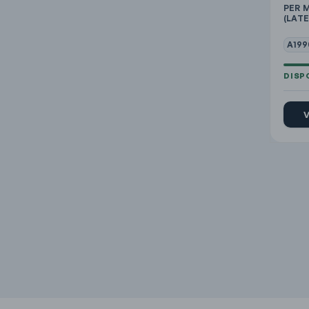
PER 
(LATE
A199
V