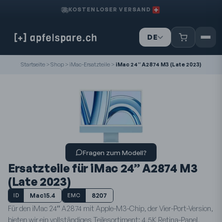
KOSTENLOSER VERSAND
DE
IT
FR
Startseite
>
Shop
>
iMac-Ersatzteile
>
iMac 24” A2874 M3 (Late 2023)
Fragen zum Modell?
Ersatzteile für iMac 24” A2874 M3
(Late 2023)
Mac15.4
8207
ID
EMC
Für den iMac 24″ A2874 mit Apple-M3-Chip, der Vier-Port-Version,
bieten wir ein vollständiges Teilesortiment: 4,5K Retina-Panel,