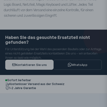
Logic Board, Netzteil, Magic Keyboard und Lüfter. Jedes Teil
durchläuft vor dem Versand eine einzelne Kontrolle, für einen
sicheren und zuverlässigen Eingriff.
Haben Sie das gesuchte Ersatzteil nicht
gefunden?
Für Unterstützung bei der Wahl des passenden Bauteils oder zur Anfrage
eines nicht gelisteten Ersatzteils kontaktieren Sie uns – wir antworten
Ihnen so bald wie möglich.
Kontaktieren Sie uns
WhatsApp
Sofort lieferbar
Kostenloser Versand aus der Schweiz
1-2 Jahre Garantie