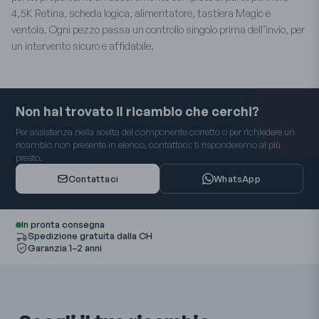
4,5K Retina, scheda logica, alimentatore, tastiera Magic e
ventola. Ogni pezzo passa un controllo singolo prima dell’invio, per
un intervento sicuro e affidabile.
Non hai trovato il ricambio che cerchi?
Per assistenza nella scelta del componente corretto o per richiedere un
ricambio non presente in elenco, contattaci: ti risponderemo al più
presto.
Contattaci
WhatsApp
In pronta consegna
Spedizione gratuita dalla CH
Garanzia 1–2 anni