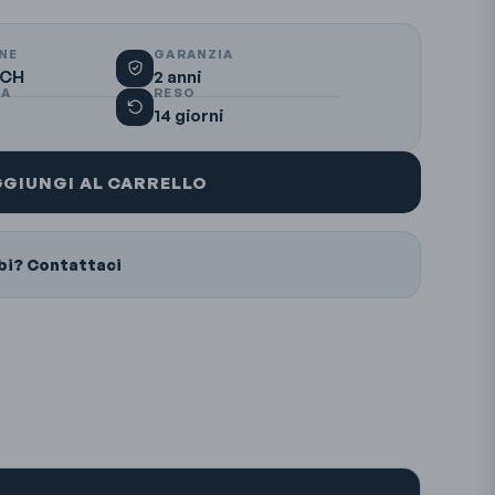
NE
GARANZIA
 CH
2 anni
A
RESO
14 giorni
GIUNGI AL CARRELLO
bi? Contattaci