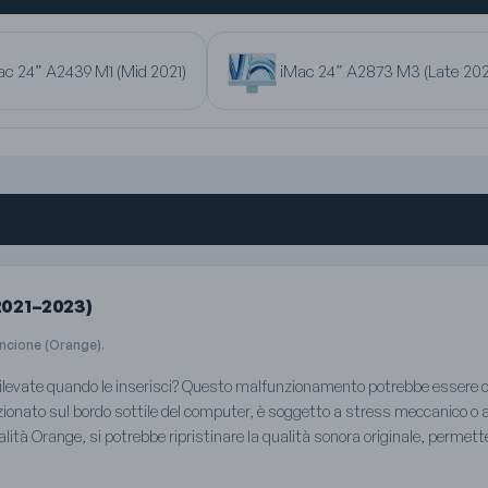
ac 24” A2439 M1 (Mid 2021)
iMac 24” A2873 M3 (Late 20
2021–2023)
ancione (Orange).
 rilevate quando le inserisci? Questo malfunzionamento potrebbe essere ca
zionato sul bordo sottile del computer, è soggetto a stress meccanico o 
lità Orange, si potrebbe ripristinare la qualità sonora originale, permet