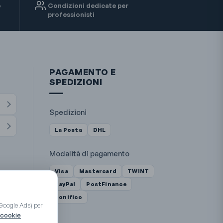
o
Condizioni dedicate per
professionisti
PAGAMENTO E
SPEDIZIONI
Spedizioni
La Posta
DHL
Modalità di pagamento
Visa
Mastercard
TWINT
PayPal
PostFinance
Bonifico
 Google Ads) per
 cookie