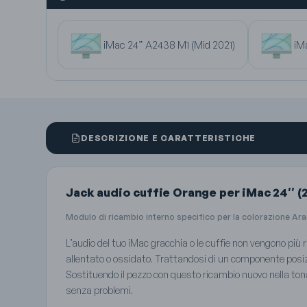
iMac 24” A2438 M1 (Mid 2021)
iM
DESCRIZIONE E CARATTERISTICHE
Jack audio cuffie Orange per iMac 24″ (
Modulo di ricambio interno specifico per la colorazione Ar
L’audio del tuo iMac gracchia o le cuffie non vengono più
allentato o ossidato. Trattandosi di un componente posi
Sostituendo il pezzo con questo ricambio nuovo nella tona
senza problemi.