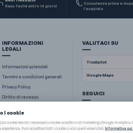
Consulenze prima e dop
Reso facile entro 14 giorni
l'acquisto
INFORMAZIONI
VALUTACI SU
LEGALI
Trustpilot
Informazioni aziendali
Google Maps
Termini e condizioni generali
Privacy Policy
SEGUICI
Diritto di recesso
Informativa sui cookie
o i cookie
lizza cookie tecnici necessari e cookie analitici e di marketing (Google Analytics,
a esperienza. Puoi accettare tutti i cookie o solo quelli essenziali.
Informativa sui