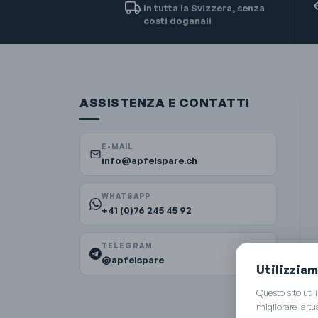
In tutta la Svizzera, senza
costi doganali
ASSISTENZA E CONTATTI
E-MAIL
info@apfelspare.ch
WHATSAPP
+41 (0)76 245 45 92
TELEGRAM
@apfelspare
Utilizziam
Questo sito uti
migliorare la tu