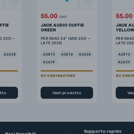
55.00
55.00
CHF
FFIE
JACK AUDIO CUFFIE
JACK AU
GREEN
YELLO
D 2021 –
PER IMAC 24″ (MID 2021 –
PER IMAC
LATE 2023)
LATE 202
A2438
A2873
A2874
A2438
A2873
A2439
A2439
tto
Vedi prodotto
Ve
Supporto rapido
Resi flessibili