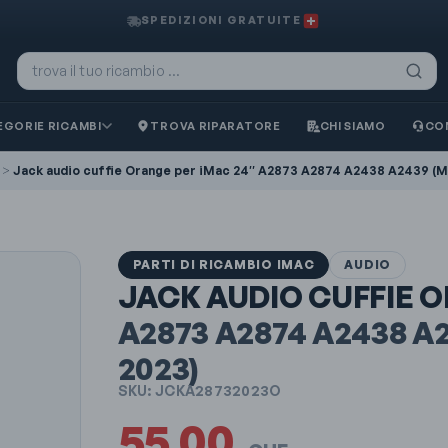
SPEDIZIONI GRATUITE
GORIE RICAMBI
TROVA RIPARATORE
CHI SIAMO
CO
>
Jack audio cuffie Orange per iMac 24″ A2873 A2874 A2438 A2439 (Mi
PARTI DI RICAMBIO IMAC
AUDIO
JACK AUDIO CUFFIE 
A2873 A2874 A2438 A
2023)
SKU:
JCKA28732023O
55.00