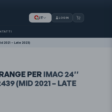
IT
LOGIN
DE
NTATTI
FR
d 2021 – Late 2023)
ORANGE PER
IMAC 24″
2439
(MID 2021 – LATE