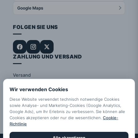
Google Maps
FOLGEN SIE UNS
ZAHLUNG UND VERSAND
Versand
Die Post
DHL
Wir verwenden Cookies
Diese Website verwendet technisch notwendige Cookies
Zahlungsarten
sowie Analyse- und Marketing-Cookies (Google Analytics,
Google Ads), um Ihr Erlebnis zu verbessern. Sie können alle
Visa
Mastercard
TWINT
PayPal
PostFinance
Cookies akzeptieren oder nur die wesentlichen.
Cookie-
Überweisung
Richtlinie
Alle akzeptieren