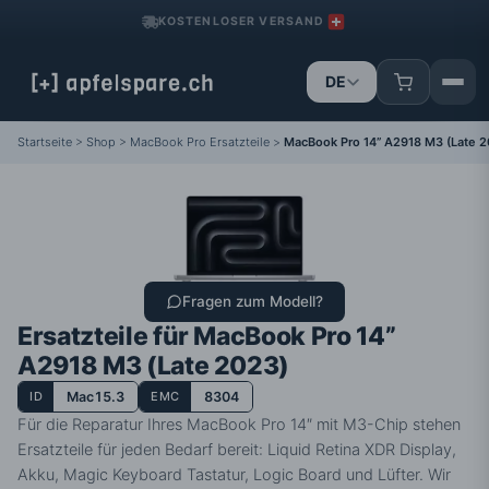
KOSTENLOSER VERSAND
DE
IT
FR
Startseite
>
Shop
>
MacBook Pro Ersatzteile
>
MacBook Pro 14” A2918 M3 (Late 2
Fragen zum Modell?
Ersatzteile für MacBook Pro 14”
A2918 M3 (Late 2023)
ID
Mac15.3
EMC
8304
Für die Reparatur Ihres MacBook Pro 14″ mit M3-Chip stehen
Ersatzteile für jeden Bedarf bereit: Liquid Retina XDR Display,
Akku, Magic Keyboard Tastatur, Logic Board und Lüfter. Wir