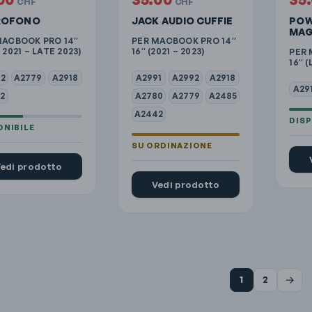
CHF
CHF
ROFONO
JACK AUDIO CUFFIE
POW
MAG
MACBOOK PRO 14″
PER MACBOOK PRO 14″
 2021 – LATE 2023)
16″ (2021 – 2023)
PER 
16″ (
2
A2779
A2918
A2991
A2992
A2918
A29
2
A2780
A2779
A2485
A2442
edi prodotto
Vedi prodotto
→
1
2