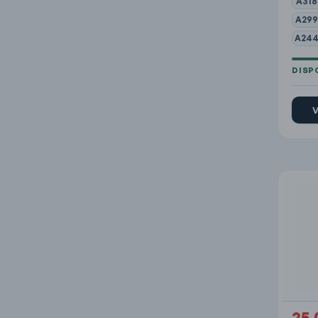
A318
A299
A244
V
25.