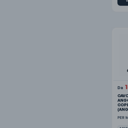
V
Da
CAV
ANG
COP
(ANG
PER 