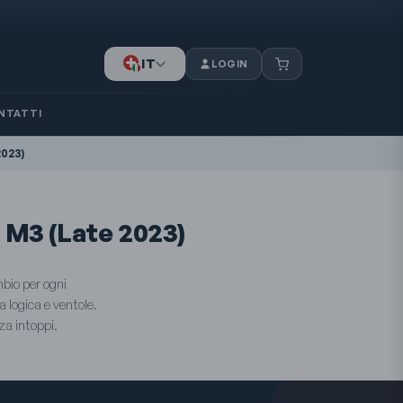
IT
LOGIN
DE
FR
NTATTI
023)
 M3 (Late 2023)
mbio per ogni
 logica e ventole.
za intoppi.