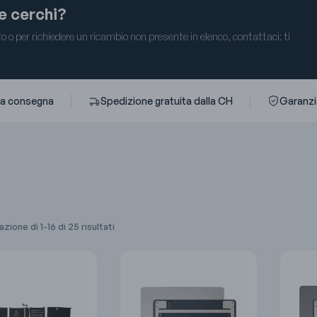
he cerchi?
 o per richiedere un ricambio non presente in elenco, contattaci: ti
ta consegna
Spedizione gratuita dalla CH
Garanzia
zione di 1-16 di 25 risultati