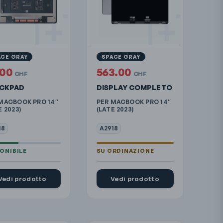
ACE GRAY
SPACE GRAY
.00
563.00
CHF
CHF
CKPAD
DISPLAY COMPLETO
MACBOOK PRO 14″
PER MACBOOK PRO 14″
E 2023)
(LATE 2023)
18
A2918
Vedi prodotto
Vedi prodotto