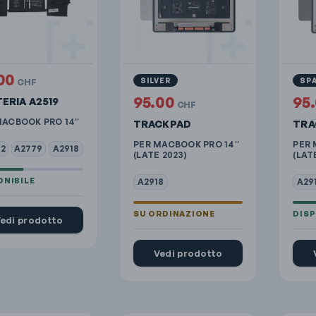
00
SILVER
SP
CHF
95.00
95
ERIA A2519
CHF
MACBOOK PRO 14″
TRACKPAD
TRA
PER MACBOOK PRO 14″
PER 
2
A2779
A2918
(LATE 2023)
(LAT
A2918
A29
edi prodotto
Vedi prodotto