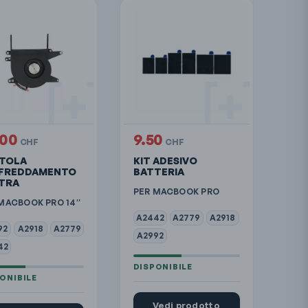
.00
9.50
CHF
CHF
TOLA
KIT ADESIVO
FREDDAMENTO
BATTERIA
TRA
PER MACBOOK PRO
MACBOOK PRO 14″
A2442
A2779
A2918
92
A2918
A2779
A2992
42
Vedi prodotto