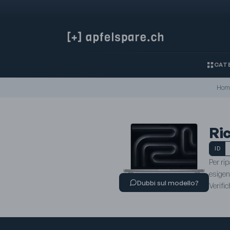
CATE
Hom
Ri
ID
Per ri
esigen
Dubbi sul modello?
Verific