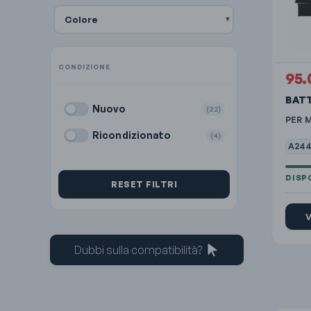
Colore
95.
BATT
Nuovo
(22)
PER 
Ricondizionato
(4)
A244
RESET FILTRI
V
Dubbi sulla compatibilità?