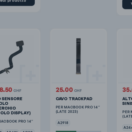
edi prodotto
18.50
25.00
35
CHF
CHF
O SENSORE
CAVO TRACKPAD
ALT
OLO
SIN
PER MACBOOK PRO 14″
ERCHIO
(LATE 2023)
PER 
OLO DISPLAY)
(LAT
MACBOOK PRO 14″
A2918
A24