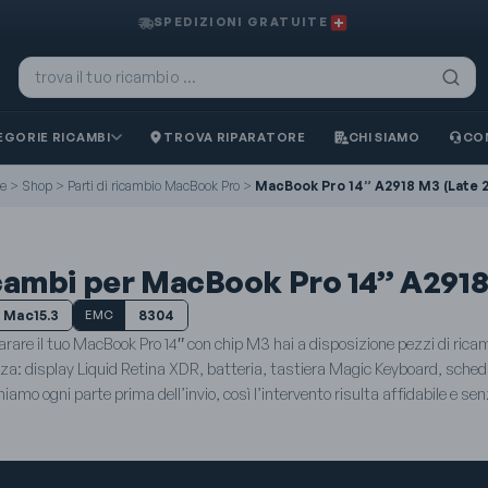
SPEDIZIONI GRATUITE
GORIE RICAMBI
TROVA RIPARATORE
CHI SIAMO
CO
e
>
Shop
>
Parti di ricambio MacBook Pro
>
MacBook Pro 14” A2918 M3 (Late 2
cambi per MacBook Pro 14” A2918
Mac15.3
8304
EMC
parare il tuo MacBook Pro 14″ con chip M3 hai a disposizione pezzi di rica
za: display Liquid Retina XDR, batteria, tastiera Magic Keyboard, scheda
hiamo ogni parte prima dell’invio, così l’intervento risulta affidabile e sen