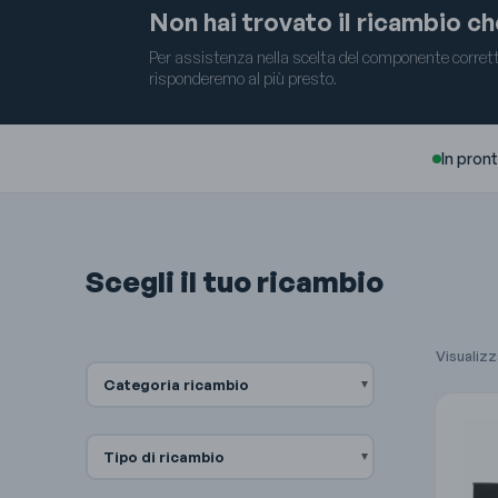
Non hai trovato il ricambio c
Per assistenza nella scelta del componente corretto
risponderemo al più presto.
In pron
Scegli il tuo ricambio
Visualizza
Categoria ricambio
Tipo di ricambio