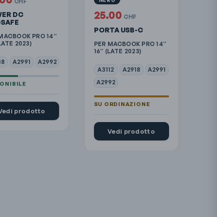
CHF
25.00
ER DC
CHF
SAFE
PORTA USB-C
MACBOOK PRO 14″
LATE 2023)
PER MACBOOK PRO 14″
16″ (LATE 2023)
18
A2991
A2992
A3112
A2918
A2991
A2992
Vedi prodotto
Vedi prodotto