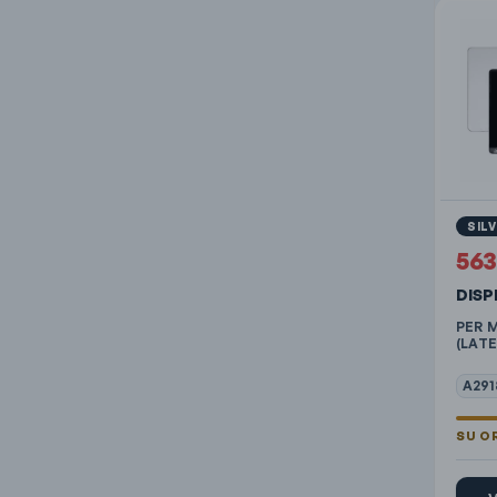
SIL
56
DIS
PER 
(LATE
A291