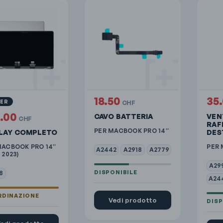
18.50
35
VER
CHF
3.00
CAVO BATTERIA
VEN
CHF
RAF
PER MACBOOK PRO 14″
PLAY COMPLETO
DES
MACBOOK PRO 14″
PER 
A2442
A2918
A2779
 2023)
A29
8
A24
Vedi prodotto