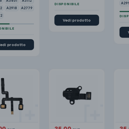
5
A3401
A3112
A29
2
A2918
A2779
2
Vedi prodotto
edi prodotto
00
35.00
35