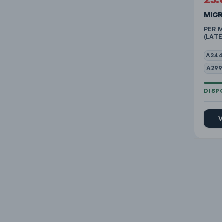
MIC
PER 
(LATE
A244
A299
V