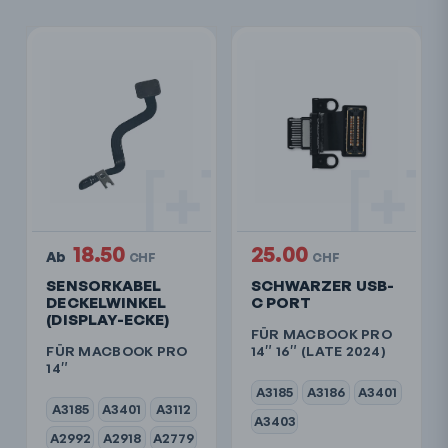
18.50
25.00
Ab
CHF
CHF
SENSORKABEL
SCHWARZER USB-
DECKELWINKEL
C PORT
(DISPLAY-ECKE)
FÜR MACBOOK PRO
FÜR MACBOOK PRO
14″ 16″ (LATE 2024)
14″
A3185
A3186
A3401
A3185
A3401
A3112
A3403
A2992
A2918
A2779