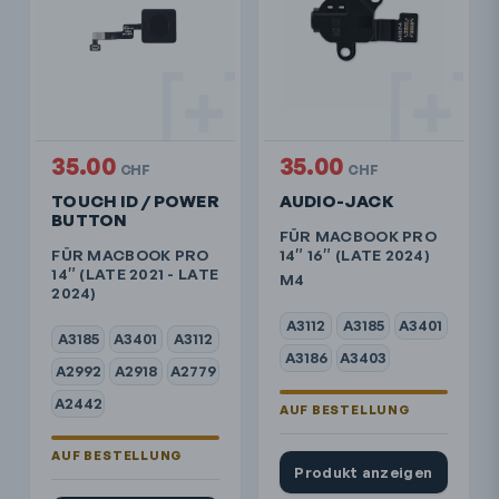
35.00
35.00
CHF
CHF
TOUCH ID / POWER
AUDIO-JACK
BUTTON
FÜR MACBOOK PRO
FÜR MACBOOK PRO
14″ 16″ (LATE 2024)
14″ (LATE 2021 - LATE
M4
2024)
A3112
A3185
A3401
A3185
A3401
A3112
A3186
A3403
A2992
A2918
A2779
A2442
Produkt anzeigen