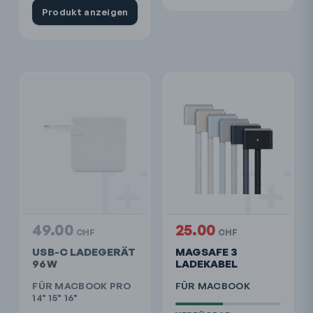
Produkt anzeigen
49.00
25.00
CHF
CHF
USB-C LADEGERÄT
MAGSAFE 3
96W
LADEKABEL
FÜR MACBOOK PRO
FÜR MACBOOK
14" 15" 16"