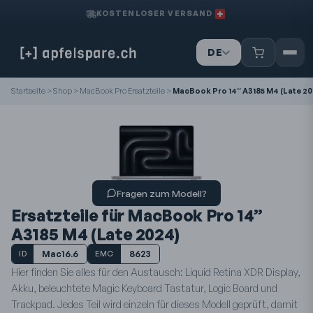
KOSTENLOSER VERSAND
DE
IT
FR
Startseite
>
Shop
>
MacBook Pro Ersatzteile
>
MacBook Pro 14” A3185 M4 (Late 20
Fragen zum Modell?
Ersatzteile für MacBook Pro 14”
A3185 M4 (Late 2024)
Mac16.6
8623
ID
EMC
Hier finden Sie alles für den Austausch: Liquid Retina XDR Display,
Akku, beleuchtete Magic Keyboard Tastatur, Logic Board und
Trackpad. Jedes Teil wird einzeln für dieses Modell geprüft, damit