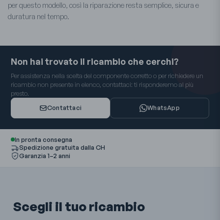
per questo modello, così la riparazione resta semplice, sicura e
duratura nel tempo.
Non hai trovato il ricambio che cerchi?
Per assistenza nella scelta del componente corretto o per richiedere un
ricambio non presente in elenco, contattaci: ti risponderemo al più
presto.
Contattaci
WhatsApp
In pronta consegna
Spedizione gratuita dalla CH
Garanzia 1–2 anni
Scegli il tuo ricambio