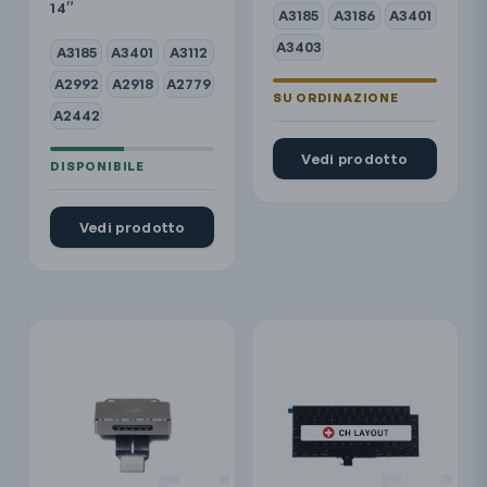
14″
A3185
A3186
A3401
A3403
A3185
A3401
A3112
A2992
A2918
A2779
A2442
Vedi prodotto
Vedi prodotto