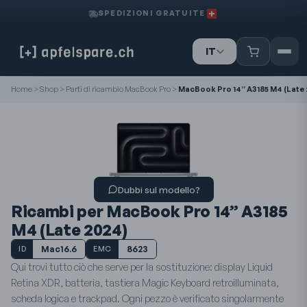
SPEDIZIONI GRATUITE
IT
DE
FR
Home
>
Shop
>
Parti di ricambio MacBook Pro
>
MacBook Pro 14” A3185 M4 (Late 
Dubbi sul modello?
Ricambi per MacBook Pro 14” A3185
M4 (Late 2024)
Mac16.6
8623
ID
EMC
Qui trovi tutto ciò che serve per la sostituzione: display Liquid
Retina XDR, batteria, tastiera Magic Keyboard retroilluminata,
scheda logica e trackpad. Ogni pezzo è verificato singolarmente