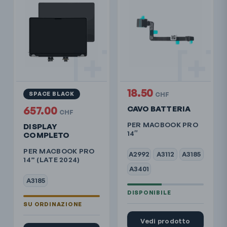
18.50
SPACE BLACK
CHF
657.00
CAVO BATTERIA
CHF
PER MACBOOK PRO
DISPLAY
14″
COMPLETO
PER MACBOOK PRO
A2992
A3112
A3185
14” (LATE 2024)
A3401
A3185
Vedi prodotto