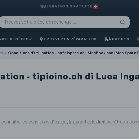
LIVRAISON GRATUITE
IES DE PIÈCES
TROUVER UN RÉPARATEUR
À PROPOS
eil
>
Conditions d'utilisation - apfelspare.ch | MacBook and iMac Spare 
ation - tipicino.ch di Luca Ing
 connaître les conditions d'usage, la garantie, le droit de rétractatio