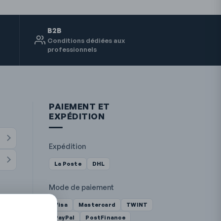
B2B
Conditions dédiées aux
professionnels
PAIEMENT ET
EXPÉDITION
Expédition
La Poste
DHL
Mode de paiement
Visa
Mastercard
TWINT
PayPal
PostFinance