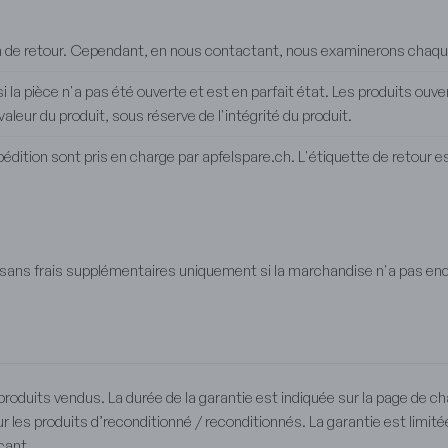
ion de retour. Cependant, en nous contactant, nous examinerons chaque
la pièce n'a pas été ouverte et est en parfait état. Les produits ouve
valeur du produit, sous réserve de l'intégrité du produit.
pédition sont pris en charge par apfelspare.ch. L'étiquette de retour e
ns frais supplémentaires uniquement si la marchandise n'a pas enc
produits vendus. La durée de la garantie est indiquée sur la page de cha
ur les produits d’reconditionné / reconditionnés. La garantie est limit
cant.