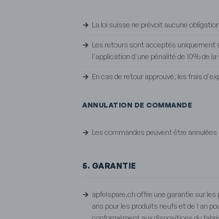
La loi suisse ne prévoit aucune obligat
Les retours sont acceptés uniquement si 
l'application d'une pénalité de 10% de la 
En cas de retour approuvé, les frais d'ex
ANNULATION DE COMMANDE
Les commandes peuvent être annulées sa
5. GARANTIE
apfelspare.ch offre une garantie sur les 
ans pour les produits neufs et de 1 an po
conformément aux dispositions du fabri