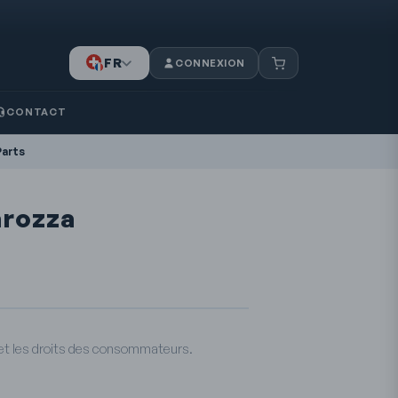
FR
CONNEXION
IT
CONTACT
DE
Parts
arozza
n et les droits des consommateurs.