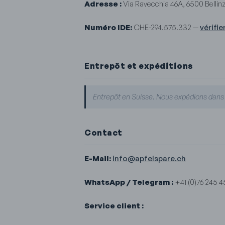
Adresse :
Via Ravecchia 46A, 6500 Bellinz
Numéro IDE:
CHE-294.575.332 —
vérifie
Entrepôt et expéditions
Entrepôt en Suisse. Nous expédions dans t
Contact
E-Mail:
info@apfelspare.ch
WhatsApp / Telegram :
+41 (0)76 245 4
Service client :