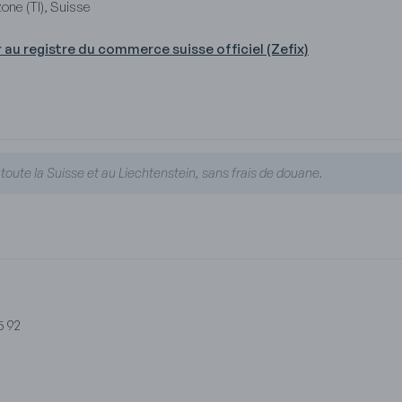
one (TI), Suisse
r au registre du commerce suisse officiel (Zefix)
oute la Suisse et au Liechtenstein, sans frais de douane.
5 92