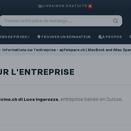
LIVRAISON GRATUITE
IES DE PIÈCES
TROUVER UN RÉPARATEUR
À PROPOS
>
Informations sur l'entreprise - apfelspare.ch | MacBook and iMac Spa
R L'ENTREPRISE
, entreprise basée en Suisse.
icino.ch di Luca Ingarozza