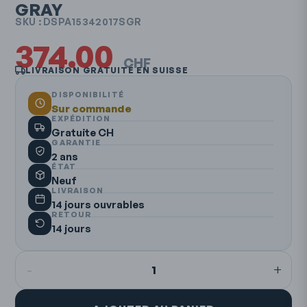
GRAY
SKU :
DSPA15342017SGR
374.00
CHF
LIVRAISON GRATUITE EN SUISSE
DISPONIBILITÉ
Sur commande
EXPÉDITION
Gratuite CH
GARANTIE
2 ans
ÉTAT
Neuf
LIVRAISON
14 jours ouvrables
RETOUR
14 jours
-
+
1