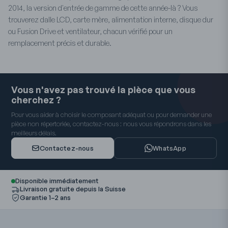
2014, la version d'entrée de gamme de cette année-là ? Vous
trouverez dalle LCD, carte mère, alimentation interne, disque dur
ou Fusion Drive et ventilateur, chacun vérifié pour un
remplacement précis et durable.
Vous n'avez pas trouvé la pièce que vous
cherchez ?
Pour vous aider à choisir le composant adéquat ou pour demander une
pièce non répertoriée, contactez-nous : nous vous répondrons dans les
meilleurs délais.
Contactez-nous
WhatsApp
Disponible immédiatement
Livraison gratuite depuis la Suisse
Garantie 1–2 ans