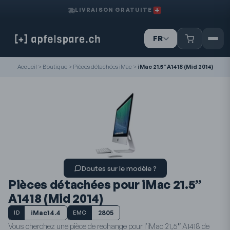
LIVRAISON GRATUITE
FR
IT
DE
Accueil
>
Boutique
>
Pièces détachées iMac
>
iMac 21.5" A1418 (Mid 2014)
Doutes sur le modèle ?
Pièces détachées pour iMac 21.5”
A1418 (Mid 2014)
iMac14.4
2805
ID
EMC
Vous cherchez une pièce de rechange pour l'iMac 21,5″ A1418 de