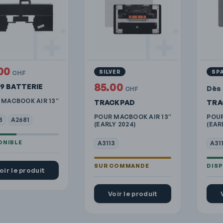
00
SILVER
SP
CHF
85.00
9 BATTERIE
Dès
CHF
 MACBOOK AIR 13″
TRACKPAD
TRA
POUR MACBOOK AIR 13″
POUR
3
A2681
(EARLY 2024)
(EAR
A3113
A31
oir le produit
Voir le produit