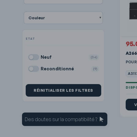
Couleur
95.
A266
Neuf
(34)
POUR
Reconditionné
(9)
A311
RÉINITIALISER LES FILTRES
V
Des doutes sur la compatibilité ?