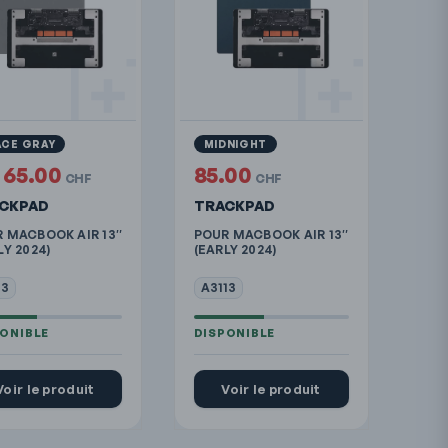
ACE GRAY
MIDNIGHT
65.00
85.00
CHF
CHF
CKPAD
TRACKPAD
 MACBOOK AIR 13″
POUR MACBOOK AIR 13″
LY 2024)
(EARLY 2024)
13
A3113
Voir le produit
Voir le produit