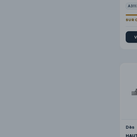
A311
V
Dès
HAUT