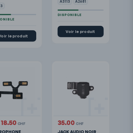
A3113
A2681
13
Voir le produit
Voir le produit
18.50
35.00
CHF
CHF
ROPHONE
JACK AUDIO NOIR