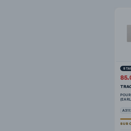
STA
85.
TRA
POUR
(EARL
A311