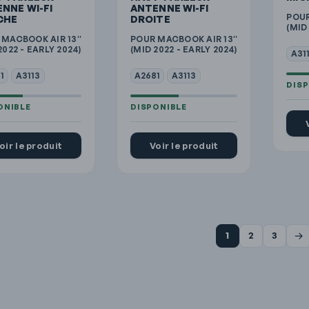
NNE WI-FI
ANTENNE WI-FI
POUR
CHE
DROITE
(MID
 MACBOOK AIR 13″
POUR MACBOOK AIR 13″
2022 - EARLY 2024)
(MID 2022 - EARLY 2024)
A31
1
A3113
A2681
A3113
oir le produit
Voir le produit
→
1
2
3