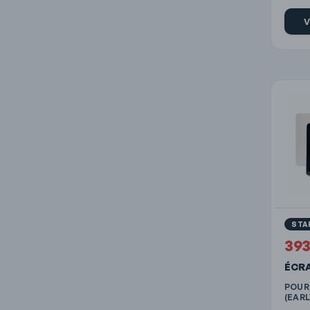
V
STA
39
ÉCR
POUR
(EARL