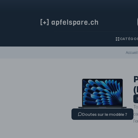
CATÉGOR
Accueil
P
(
To
ca
Doutes sur le modèle ?
l'