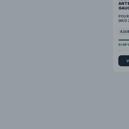
ANTE
GAU
POUR
(MID 
A268
V