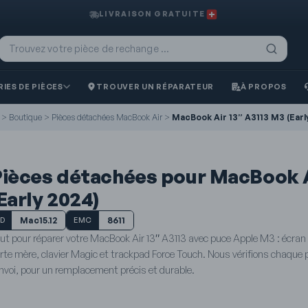
LIVRAISON GRATUITE
IES DE PIÈCES
TROUVER UN RÉPARATEUR
À PROPOS
>
Boutique
>
Pièces détachées MacBook Air
>
MacBook Air 13” A3113 M3 (Earl
ièces détachées pour MacBook A
Early 2024)
Mac15.12
8611
ID
EMC
ut pour réparer votre MacBook Air 13″ A3113 avec puce Apple M3 : écran 
rte mère, clavier Magic et trackpad Force Touch. Nous vérifions chaque
envoi, pour un remplacement précis et durable.