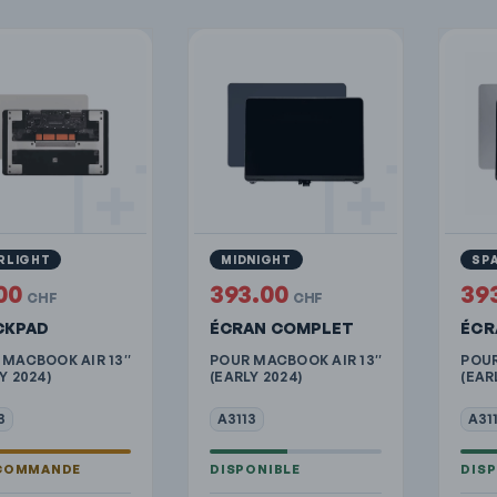
RLIGHT
MIDNIGHT
SP
00
393.00
39
CHF
CHF
CKPAD
ÉCRAN COMPLET
ÉCR
 MACBOOK AIR 13″
POUR MACBOOK AIR 13″
POUR
Y 2024)
(EARLY 2024)
(EAR
3
A3113
A31