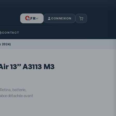
FR
CONNEXION
IT
DE
CONTACT
y 2024)
ir 13” A3113 M3
Retina, batterie,
 pièce détachée avant