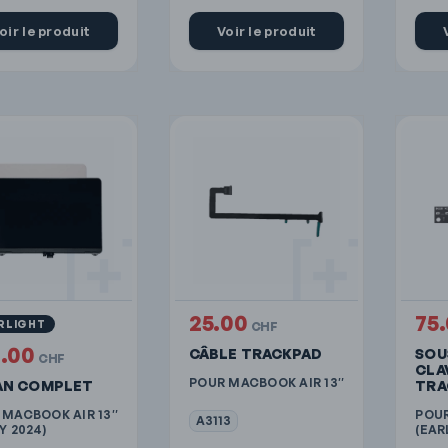
oir le produit
Voir le produit
25.00
75
RLIGHT
CHF
3.00
CÂBLE TRACKPAD
SOU
CHF
CLA
POUR MACBOOK AIR 13″
AN COMPLET
TRA
 MACBOOK AIR 13″
POUR
A3113
Y 2024)
(EAR