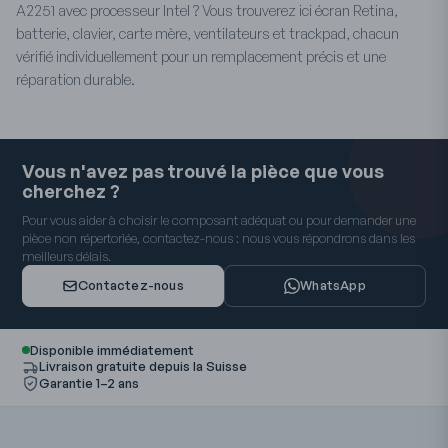
A2251 avec processeur Intel ? Vous trouverez ici écran Retina,
batterie, clavier, carte mère, ventilateurs et trackpad, chacun
vérifié individuellement pour un remplacement précis et une
réparation durable.
Vous n'avez pas trouvé la pièce que vous
cherchez ?
Pour vous aider à choisir le composant adéquat ou pour demander une
pièce non répertoriée, contactez-nous : nous vous répondrons dans les
meilleurs délais.
Contactez-nous
WhatsApp
Disponible immédiatement
Livraison gratuite depuis la Suisse
Garantie 1–2 ans