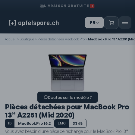
LIVRAISON GRATUITE
FR
IT
DE
Accueil
>
Boutique
>
Pièces détachées MacBook Pro
>
MacBook Pro 13" A2251 (Mid
Doutes sur le modèle ?
Pièces détachées pour MacBook Pro
13” A2251 (Mid 2020)
MacBookPro 16.2
3348
ID
EMC
Vous avez besoin d'une pièce de rechange pour le MacBook Pro 13″