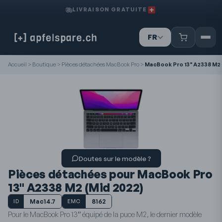
LIVRAISON GRATUITE
FR
IT
DE
Accueil
>
Boutique
>
Pièces détachées MacBook Pro
>
MacBook Pro 13" A2338 M2 
Doutes sur le modèle ?
Pièces détachées pour MacBook Pro
13" A2338 M2 (Mid 2022)
Mac14.7
8162
ID
EMC
Pour le MacBook Pro 13″ équipé de la puce M2, le dernier modèle