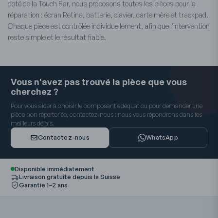
doté de la Touch Bar, nous proposons toutes les pièces pour la
réparation : écran Retina, batterie, clavier, carte mère et trackpad.
Chaque pièce est contrôlée individuellement, afin que l'intervention
reste simple et le résultat fiable.
Vous n'avez pas trouvé la pièce que vous
cherchez ?
Pour vous aider à choisir le composant adéquat ou pour demander une
pièce non répertoriée, contactez-nous : nous vous répondrons dans les
meilleurs délais.
Contactez-nous
WhatsApp
Disponible immédiatement
Livraison gratuite depuis la Suisse
Garantie 1–2 ans