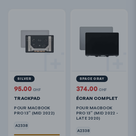
SILVER
SPACE GRAY
95.00
374.00
CHF
CHF
TRACKPAD
ÉCRAN COMPLET
POUR MACBOOK
POUR MACBOOK
PRO 13″ (MID 2022)
PRO 13″ (MID 2022 -
LATE 2020)
A2338
A2338