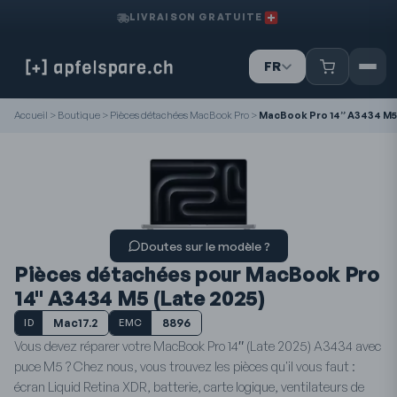
LIVRAISON GRATUITE
FR
IT
DE
Accueil
>
Boutique
>
Pièces détachées MacBook Pro
>
MacBook Pro 14” A3434 M5 
Doutes sur le modèle ?
Pièces détachées pour MacBook Pro
14" A3434 M5 (Late 2025)
Mac17.2
8896
ID
EMC
Vous devez réparer votre MacBook Pro 14″ (Late 2025) A3434 avec
puce M5 ? Chez nous, vous trouvez les pièces qu'il vous faut :
écran Liquid Retina XDR, batterie, carte logique, ventilateurs de