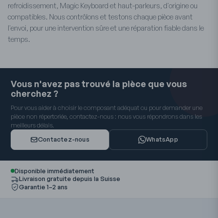
refroidissement, Magic Keyboard et haut-parleurs, d'origine ou
compatibles. Nous contrôlons et testons chaque pièce avant
l'envoi, pour une intervention sûre et une réparation fiable dans le
temps.
Vous n'avez pas trouvé la pièce que vous
cherchez ?
Pour vous aider à choisir le composant adéquat ou pour demander une
pièce non répertoriée, contactez-nous : nous vous répondrons dans les
meilleurs délais.
Contactez-nous
WhatsApp
Disponible immédiatement
Livraison gratuite depuis la Suisse
Garantie 1–2 ans