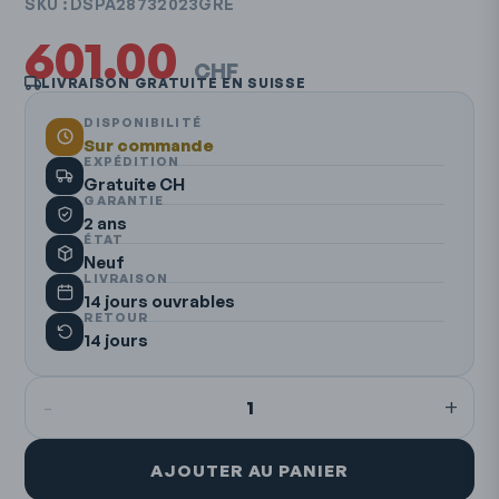
SKU :
DSPA28732023GRE
601.00
CHF
LIVRAISON GRATUITE EN SUISSE
DISPONIBILITÉ
Sur commande
EXPÉDITION
Gratuite CH
GARANTIE
2 ans
ÉTAT
Neuf
LIVRAISON
14 jours ouvrables
RETOUR
14 jours
-
+
1
AJOUTER AU PANIER