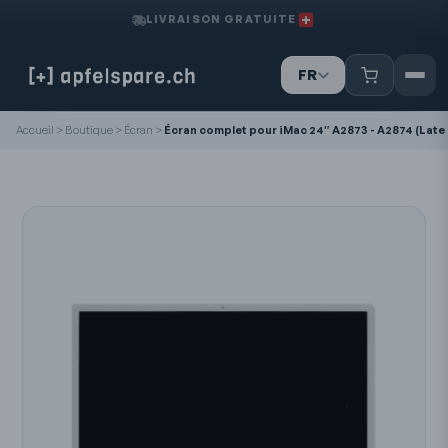
LIVRAISON GRATUITE
FR
IT
Accueil
>
Boutique
>
Écran
>
Écran complet pour iMac 24″ A2873 - A2874 (Late
DE