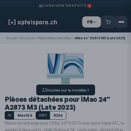
LIVRAISON GRATUITE
FR
IT
DE
Accueil
>
Boutique
>
Pièces détachées iMac
>
iMac 24” A2873 M3 (Late 2023)
Doutes sur le modèle ?
Pièces détachées pour iMac 24”
A2873 M3 (Late 2023)
Mac15.5
8206
ID
EMC
Pièces de rechange pour l'iMac 24″ A2873 avec puce Apple M3, la
version à deux ports : dalle Retina 4,5K, carte mère, alimentation,